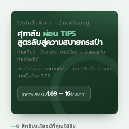
โปรโมชั่นพิเศษ · บ้านพร้อมอยู่
ศุภาลัย
ผ่อน TIPS
สูตรลับสู่ความสบายกระเป๋า
บ้านเดี่ยว · บ้านแฝด · ทาวน์โฮม — จ.ขอนแก่น
ทำเลใดก็ได้
ทริกดีๆ ของคนอยากมีบ้าน… บ้านที่ใช่ เป็นเจ้าของ
ง่ายขึ้นด้วย TIPS
1.69 – 16
ราคาพิเศษ เริ่ม
ล้านบาท*
6 สิทธิประโยชน์ที่คุณได้รับ