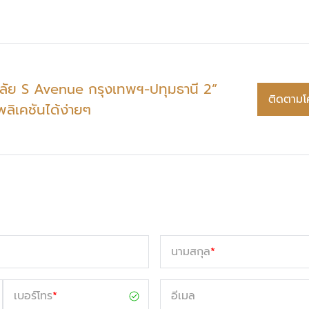
าลัย S Avenue กรุงเทพฯ-ปทุมธานี 2”
ติดตามโ
พลิเคชันได้ง่ายๆ
นามสกุล
*
เบอร์โทร
*
อีเมล