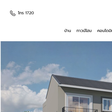
โทร 1720
บ้าน
ทาวน์โฮม
คอนโดมิ