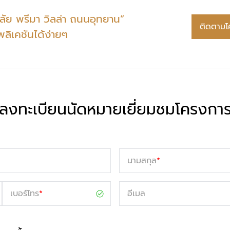
ลัย พรีมา วิลล่า ถนนอุทยาน”
ติดตามโ
พลิเคชันได้ง่ายๆ
ลงทะเบียนนัดหมายเยี่ยมชมโครงกา
นามสกุล
*
เบอร์โทร
*
อีเมล