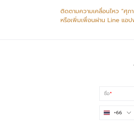
ติดตามความเคลื่อนไหว “ศุภา
หรือเพิ่มเพื่อนผ่าน Line แอป
ชื่อ
*