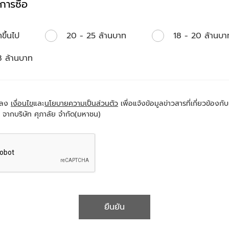
ารซื้อ
ขึ้นไป
20 - 25 ล้านบาท
18 - 20 ล้านบา
8 ล้านบาท
กลง
เงื่อนไข
และ
นโยบายความเป็นส่วนตัว
เพื่อแจ้งข้อมูลข่าวสารที่เกี่ยวข้องก
 จากบริษัท ศุภาลัย จำกัด(มหาชน)
ยืนยัน