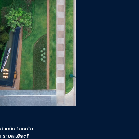
ด้วยกัน โดยเน้น
น รายละเอียดที่