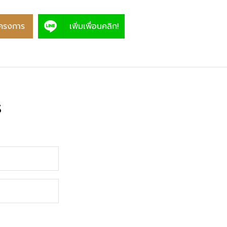
ครงการ
เพิ่มเพื่อนคลิก!
ร