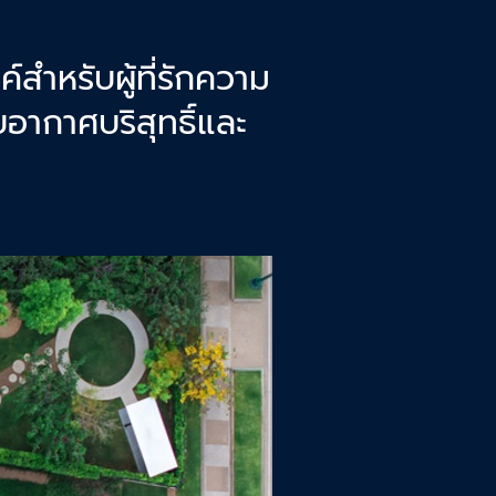
ำหรับผู้ที่รักความ
อากาศบริสุทธิ์และ