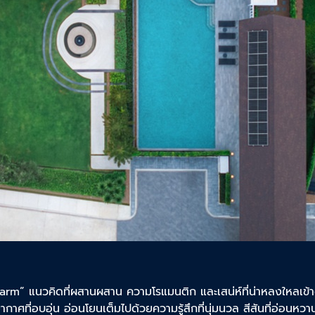
m” แนวคิดที่ผสานผสาน ความโรแมนติก และเสน่ห์ที่น่าหลงใหลเข้า
าศที่อบอุ่น อ่อนโยนเต็มไปด้วยความรู้สึกที่นุ่มนวล สีสันที่อ่อนหวา