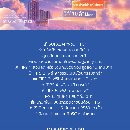
🔓 SUPALAI "ผ่อน TIPS"
💡 ทริกดีๆ ของคนอยากมีบ้าน...
สูตรลับสู่ความสบายกระเป๋า
เพียงจองบ้านและคอนโดพร้อมอยู่จากศุภาลัย
💰 TIPS 1: ส่วนลด หรือ เงินทิปช่วยผ่อนสูงสุด 10 ล้านบาท*
📑 TIPS 2: ฟรี! ค่าธรรมเนียมโอนกรรมสิทธิ์*
🏡 TIPS 3: ฟรี! ค่าส่วนกลาง 1 ปีแรก*
💧 TIPS 4: ฟรี! ค่ามิเตอร์น้ำ*
⚡ TIPS 5: ฟรี! ค่ามิเตอร์ไฟ*
✅ TIPS 6: กู้ไม่ผ่าน ยินดีคืนเงิน*
🏠 บ้านที่ใช่...เป็นเจ้าของง่ายขึ้นด้วย TIPS
📌 15 มิถุนายน – 15 กันยายน 2569 เท่านั้น
*เงื่อนไขเป็นไปตามที่บริษัทฯ กำหนด
รายละเอียดเพิ่มเติม