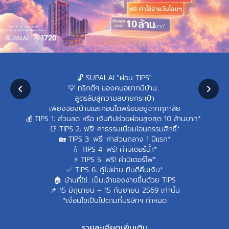
🔓 SUPALAI "ผ่อน TIPS"
💡 ทริกดีๆ ของคนอยากมีบ้าน...
สูตรลับสู่ความสบายกระเป๋า
เพียงจองบ้านและคอนโดพร้อมอยู่จากศุภาลัย
💰 TIPS 1: ส่วนลด หรือ เงินทิปช่วยผ่อนสูงสุด 10 ล้านบาท*
📑 TIPS 2: ฟรี! ค่าธรรมเนียมโอนกรรมสิทธิ์*
🏡 TIPS 3: ฟรี! ค่าส่วนกลาง 1 ปีแรก*
💧 TIPS 4: ฟรี! ค่ามิเตอร์น้ำ*
⚡ TIPS 5: ฟรี! ค่ามิเตอร์ไฟ*
✅ TIPS 6: กู้ไม่ผ่าน ยินดีคืนเงิน*
🏠 บ้านที่ใช่...เป็นเจ้าของง่ายขึ้นด้วย TIPS
📌 15 มิถุนายน – 15 กันยายน 2569 เท่านั้น
*เงื่อนไขเป็นไปตามที่บริษัทฯ กำหนด
รายละเอียดเพิ่มเติม