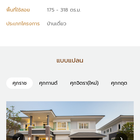
พื้นที่ใช้สอย
175 - 318 ตร.ม.
ประเภทโครงการ
บ้านเดี่ยว
แบบแปลน
ศุภราช
ศุภกานต์
ศุภจิตรา(ใหม่)
ศุภกฤต