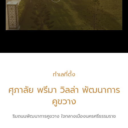
ทำเลที่ตั้ง
ศุภาลัย พรีมา วิลล่า พัฒนาการ
คูขวาง
ริมถนนพัฒนาการคูขวาง ใจกลางเมืองนครศรีธรรมราช