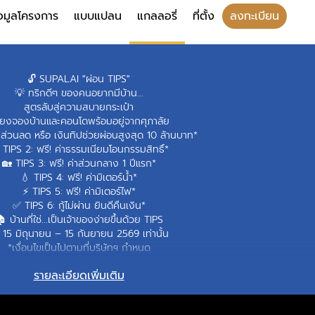
้อมูลโครงการ
แบบแปลน
แกลลอรี่
ที่ตั้ง
ลงทะเบียน
🔓 SUPALAI "ผ่อน TIPS"
💡 ทริกดีๆ ของคนอยากมีบ้าน...
สูตรลับสู่ความสบายกระเป๋า
ียงจองบ้านและคอนโดพร้อมอยู่จากศุภาลัย
: ส่วนลด หรือ เงินทิปช่วยผ่อนสูงสุด 10 ล้านบาท*
 TIPS 2: ฟรี! ค่าธรรมเนียมโอนกรรมสิทธิ์*
🏡 TIPS 3: ฟรี! ค่าส่วนกลาง 1 ปีแรก*
💧 TIPS 4: ฟรี! ค่ามิเตอร์น้ำ*
⚡ TIPS 5: ฟรี! ค่ามิเตอร์ไฟ*
✅ TIPS 6: กู้ไม่ผ่าน ยินดีคืนเงิน*
 บ้านที่ใช่...เป็นเจ้าของง่ายขึ้นด้วย TIPS
 15 มิถุนายน – 15 กันยายน 2569 เท่านั้น
*เงื่อนไขเป็นไปตามที่บริษัทฯ กำหนด
รายละเอียดเพิ่มเติม