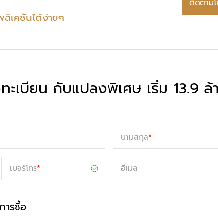
ติดตามโ
พลิเคชันได้ง่ายๆ
ทะเบียน กับแปลงพิเศษ เริ่ม 13.9 ล้
นามสกุล
*
เบอร์โทร
*
อีเมล
ารซื้อ