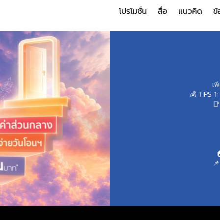
โปรโมชั่น
สื่อ
แนวคิด
ข
เพ
💰 TIPS 1
📑

📌