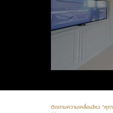
ติดตามความเคลื่อนไหว “ศุภา