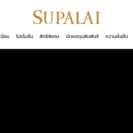
เนียม
โปรโมชั่น
สิทธิพิเศษ
นักลงทุนสัมพันธ์
ความยั่งยืน