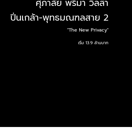
ศุภาลัย พรีมา วิลล่า
ปิ่นเกล้า-พุทธมณฑลสาย 2
"The New Privacy"
เริ่ม 13.9 ล้านบาท