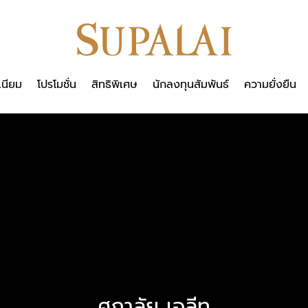
เนียม
โปรโมชั่น
สิทธิพิเศษ
นักลงทุนสัมพันธ์
ความยั่งยืน
ศุภาลัย เอลีท
ศุภาลัย เอลีท