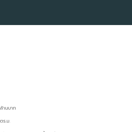
7 ล้านบาท
ตร.ม.