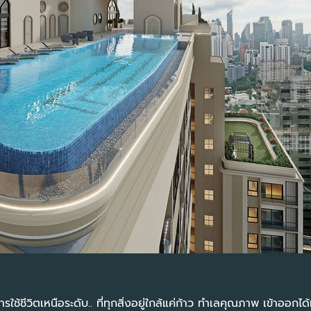
้ชีวิตเหนือระดับ.. ที่ทุกสิ่งอยู่ใกล้แค่ก้าว ทำเลคุณภาพ เข้าออกได้ท