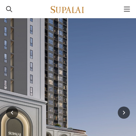
ศุภาลัย พรีเมียร์
ตากสิน - วงเวียนใหญ่
ใช้ชีวิตเหนือระดับ ใจกลาง ตากสิน–วงเวียนใหญ่
ใกล้รถไฟฟ้า 2 สาย พร้อม Shuttle Service
รับ–ส่งถึงสถานีโพธิ์นิมิตร