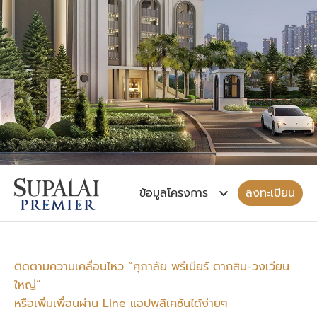
เริ่ม 2.59 ล้านบาท
ลงทะเบียน
ติดตามความเคลื่อนไหว “ศุภาลัย พรีเมียร์ ตากสิน-วงเวียน
ใหญ่”
หรือเพิ่มเพื่อนผ่าน Line แอปพลิเคชันได้ง่ายๆ