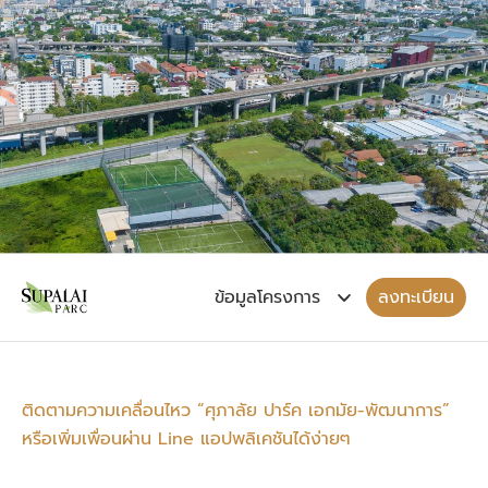
เริ่ม 2.09 ล้านบาท
เริ่ม 2.09 ล้านบาท
ลงทะเบียน
ติดตามความเคลื่อนไหว “ศุภาลัย ปาร์ค เอกมัย-พัฒนาการ”
หรือเพิ่มเพื่อนผ่าน Line แอปพลิเคชันได้ง่ายๆ