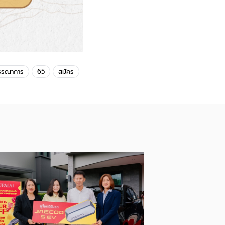
รรณาการ
65
สมัคร