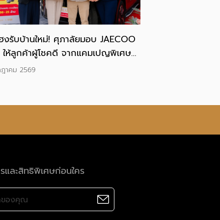
ฮงรับบ้านใหม่! ศุภาลัยมอบ JAECOO
 ให้ลูกค้าผู้โชคดี จากแคมเปญพิเศษ
OCK YOUR LIFE ปลดล็อกชีวิตที่
กฎาคม 2569
ได้”
ารและสิทธิพิเศษก่อนใคร