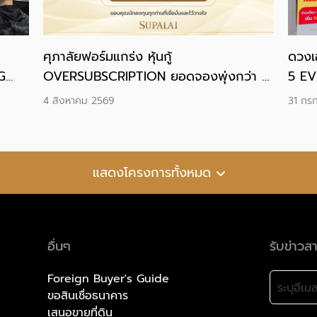
ศุภาลัยฟอร์มแกร่ง หุ้นกู้
ดวงเ
G
OVERSUBSCRIPTION ยอดจองพุ่งกว่า 2
5 EV
เท่า ปิดดีลด้วยต้นทุนทางการเงินต่ำสุดของ
“UNL
4 สิงหาคม 2569
31 กร
ตลาดอสังหาฯ
เลือก
แสดงโครงการทั้งหมด
อื่นๆ
รับข่าวส
Foreign Buyer's Guide
ขอสินเชื่อธนาคาร
เสนอขายที่ดิน