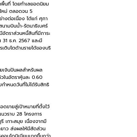
กพื้นที่ โดยทำเลยอดนิยม
ยงใหม่ ตลอดจน 5
างต่อเนื่อง ได้แก่ ศุภา
สนามบินน้ำ-รัตนาธิเบศร์
อัตราส่วนหนี้สินที่มีภาระ
 ณ 31 ธ.ค. 2567 และมี
รเติบโตด้านรายได้ของบริ
ายเงินปันผลสำหรับผล
้วในอัตราหุ้นละ 0.60
หนดวันที่ไม่ได้รับสิทธิ
ขายสู่เป้าหมายที่ตั้งไว้
รแนวราบ 28 โครงการ
ี เกาะสมุย เนื่องจากมี
ะยาว ส่งผลให้มีสัดส่วน
คอนโดมิเนียมมากขึ้นกว่า