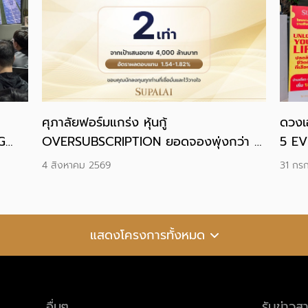
ศุภาลัยฟอร์มแกร่ง หุ้นกู้
ดวงเ
G
OVERSUBSCRIPTION ยอดจองพุ่งกว่า 2
5 EV
เท่า ปิดดีลด้วยต้นทุนทางการเงินต่ำสุดของ
“UNL
4 สิงหาคม 2569
31 กร
ตลาดอสังหาฯ
เลือก
แสดงโครงการทั้งหมด
อื่นๆ
รับข่าวส