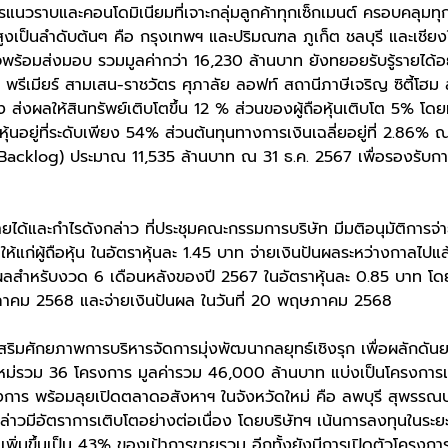
แนวราบและคอนโดมิเนียมที่เจาะกลุ่มลูกค้าทุกเซ็กเมนต์ ครอบคลุมทุ
สูงเป็นลำดับต้นๆ คือ กรุงเทพฯ และปริมณฑล ภูเก็ต ชลบุรี และเชี
็จพร้อมส่งมอบ รวมมูลค่ากว่า 16,230 ล้านบาท ยังทยอยรับรู้รายได้อย่
พรีเมียร์ สามเสน-ราชวัตร ศุภาลัย ลอฟท์ สถานีภาษีเจริญ ซิตี้โฮม 
ง ส่งผลให้สินทรัพย์เติบโตขึ้น 12 % ส่วนของผู้ถือหุ้นเติบโต 5% โดยมี
หุ้นอยู่ที่ระดับเพียง 54% ส่วนต้นทุนทางการเงินเฉลี่ยอยู่ที่ 2.86%
้ (Backlog) ประมาณ 11,535 ล้านบาท ณ 31 ธ.ค. 2567 เพื่อรองรับกา
ด้และกำไรดังกล่าว ที่ประชุมคณะกรรมการบริษัท มีมติอนุมัติการจ่
แก่ผู้ถือหุ้น ในอัตราหุ้นละ 1.45 บาท จ่ายเงินปันผลระหว่างกาลไปแล
ผลสำหรับงวด 6 เดือนหลังของปี 2567 ในอัตราหุ้นละ 0.85 บาท โดยกำ
าคม 2568 และจ่ายเงินปันผล ในวันที่ 20 พฤษภาคม 2568
สริมศักยภาพการบริหารจัดการมุ่งพัฒนากลยุทธ์เชิงรุก เพื่อผลักดันยอด
รใหม่รวม 36 โครงการ มูลค่ารวม 46,000 ล้านบาท แบ่งเป็นโครงกา
การ พร้อมลุยเปิดตลาดอสังหาฯ ในจังหวัดใหม่ คือ ลพบุรี สุพรรณบุร
กล่าวมีอัตราการเติบโตอย่างต่อเนื่อง โดยบริษัทฯ เน้นการลงทุนในระย
ิ่มขึ้นเป็น 43% ของเป้าการขายรวม อีกทั้งยังมีการเปิดตัวโครงการ