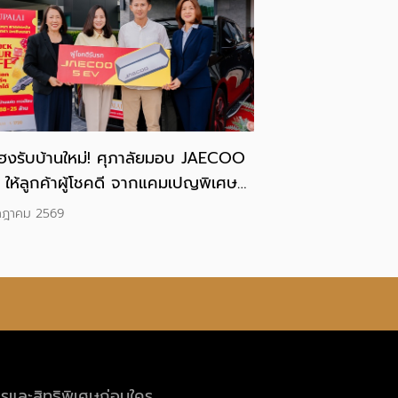
ฮงรับบ้านใหม่! ศุภาลัยมอบ JAECOO
 ให้ลูกค้าผู้โชคดี จากแคมเปญพิเศษ
OCK YOUR LIFE ปลดล็อกชีวิตที่
กฎาคม 2569
ได้”
ารและสิทธิพิเศษก่อนใคร