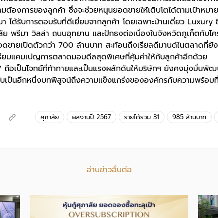
ความต้องการของลูกค้า ซึ่งจะช่วยหนุนยอดขายให้เติบโตได้ตามเป้าหม
นมา ได้รับการตอบรับที่ดีเยี่ยมจากลูกค้า โดยเฉพาะบ้านเดี่ยว Luxury 
ย พรีมา วิลล่า ถนนอุทยาน และปักธงต่อเนื่องในจังหวัดภูเก็ตกับโค
ยอดขายเปิดตัวกว่า 700 ล้านบาท สะท้อนถึงเรียลดีมานด์ในตลาดที่ยัง
รียมแคมเปญการตลาดมอบดีลสุดพิเศษที่คุ้มค่าให้กับลูกค้าอีกด้วย
ถือเป็นโจทย์ที่ท้าทายและเป็นแรงผลักดันให้บริษัทฯ ยังคงมุ่งมั่นพั
ไว้ นับเป็นอีกหนึ่งบทพิสูจน์ถึงความแข็งแกร่งขององค์กรกับความพร้อมท
ศุภาลัย
ผลงานปี 2567
รายได้รวม 31
985 ล้านบาท
อ่านข่าวอื่นต่อ