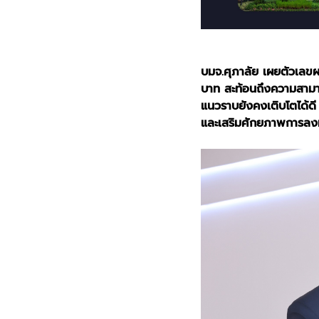
บมจ.ศุภาลัย เผยตัวเล
บาท สะท้อนถึงความสาม
แนวราบยังคงเติบโตได้
และเสริมศักยภาพการลงท