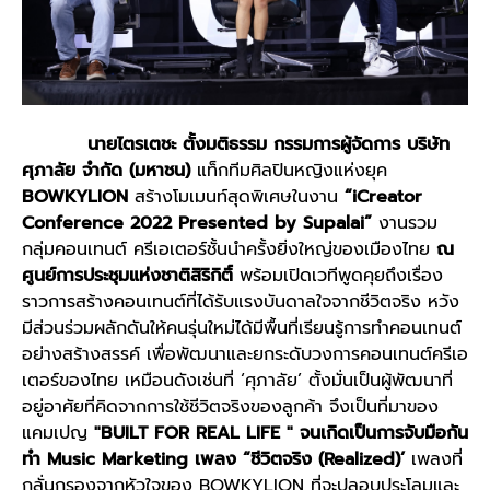
นายไตรเตชะ ตั้งมติธรรม กรรมการผู้จัดการ บริษัท
ศุภาลัย จำกัด (มหาชน)
แท็กทีมศิลปินหญิงแห่งยุค
BOWKYLION
สร้างโมเมนท์สุดพิเศษในงาน
“iCreator
Conference 2022 Presented by Supalai”
งานรวม
กลุ่มคอนเทนต์ ครีเอเตอร์ชั้นนำครั้งยิ่งใหญ่ของเมืองไทย
ณ
ศูนย์การประชุมแห่งชาติสิริกิติ์
พร้อมเปิดเวทีพูดคุยถึงเรื่อง
ราวการสร้างคอนเทนต์ที่ได้รับแรงบันดาลใจจากชีวิตจริง หวัง
มีส่วนร่วมผลักดันให้คนรุ่นใหม่ได้มีพื้นที่เรียนรู้การทำคอนเทนต์
อย่างสร้างสรรค์ เพื่อพัฒนาและยกระดับวงการคอนเทนต์ครีเอ
เตอร์ของไทย เหมือนดังเช่นที่ ‘ศุภาลัย’ ตั้งมั่นเป็นผู้พัฒนาที่
อยู่อาศัยที่คิดจากการใช้ชีวิตจริงของลูกค้า จึงเป็นที่มาของ
แคมเปญ
"BUILT FOR REAL LIFE " จนเกิดเป็นการจับมือกัน
ทำ Music Marketing เพลง “ชีวิตจริง (Realized)’
เพลงที่
กลั่นกรองจากหัวใจของ BOWKYLION ที่จะปลอบประโลมและ