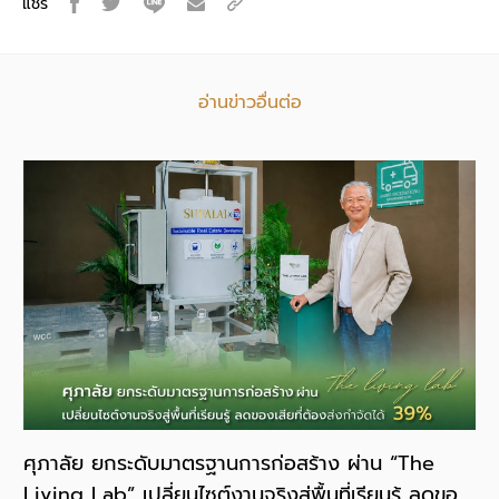
แชร์
อ่านข่าวอื่นต่อ
ยอด
ศุภาลัย ยกระดับมาตรฐานการก่อสร้าง ผ่าน “The
ศุ
ุด
Living Lab” เปลี่ยนไซต์งานจริงสู่พื้นที่เรียนรู้ ลดของ
ปล