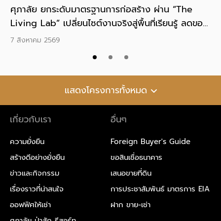
ยอด
ศุภาลัย ยกระดับมาตรฐานการก่อสร้าง ผ่าน “The
ศุ
ุด
Living Lab” เปลี่ยนไซต์งานจริงสู่พื้นที่เรียนรู้ ลดของ
ปล
เสียที่ต้องส่งกำจัดได้ 39%
คว
7 สิงหาคม 2569
6 
แสดงโครงการทั้งหมด
เกี่ยวกับเรา
อื่นๆ
ความยั่งยืน
Foreign Buyer's Guide
สร้างดีอย่างยั่งยืน
ขอสินเชื่อธนาคาร
ข่าวและกิจกรรม
เสนอขายที่ดิน
เรื่องราวที่น่าสนใจ
การประชาสัมพันธ์ มาตรการ EIA
ออฟฟิศให้เช่า
ฝาก ขาย-เช่า
ศุภาลัย ป่าสัก รีสอร์ท