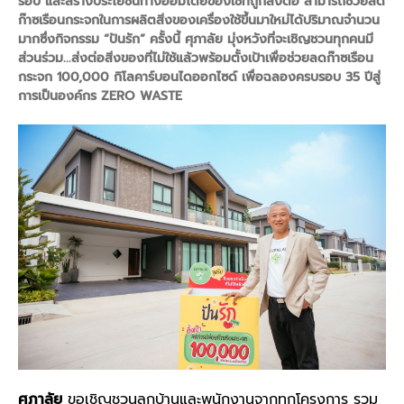
รอบ และสร้างประโยชน์ทางอ้อมโดยของใช้ที่ถูกส่งต่อ สามารถช่วยลด
ก๊าซเรือนกระจกในการผลิตสิ่งของเครื่องใช้ขึ้นมาใหม่ได้ปริมาณจำนวน
มากซึ่งกิจกรรม “ปันรัก” ครั้งนี้ ศุภาลัย มุ่งหวังที่จะเชิญชวนทุกคนมี
ส่วนร่วม...ส่งต่อสิ่งของที่ไม่ใช้แล้วพร้อมตั้งเป้าเพื่อช่วยลดก๊าซเรือน
กระจก 100,000 กิโลคาร์บอนไดออกไซด์ เพื่อฉลองครบรอบ 35 ปีสู่
การเป็นองค์กร ZERO WASTE
ศุภาลัย
ขอเชิญชวนลูกบ้านและพนักงานจากทุกโครงการ รวม