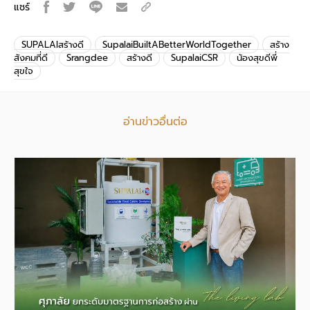
แชร์
SUPALAIสร้างดี
SupalaiBuiltABetterWorldTogether
สร้าง
สังคมที่ดี
Srangdee
สร้างดี
SupalaiCSR
น้องสุขดีพี่
สุขใจ
อ่านข่าวอื่นต่อ