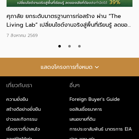
ยอด
ศุภาลัย ยกระดับมาตรฐานการก่อสร้าง ผ่าน “The
ศุ
ุด
Living Lab” เปลี่ยนไซต์งานจริงสู่พื้นที่เรียนรู้ ลดของ
ปล
เสียที่ต้องส่งกำจัดได้ 39%
คว
7 สิงหาคม 2569
6 
แสดงโครงการทั้งหมด
เกี่ยวกับเรา
อื่นๆ
ความยั่งยืน
Foreign Buyer's Guide
สร้างดีอย่างยั่งยืน
ขอสินเชื่อธนาคาร
ข่าวและกิจกรรม
เสนอขายที่ดิน
เรื่องราวที่น่าสนใจ
การประชาสัมพันธ์ มาตรการ EIA
ออฟฟิศให้เช่า
ฝาก ขาย-เช่า