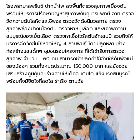
โรงพยาบาลพริ้นซ์ ปากน้ำโพ ลงพื้นที่ตรวจสุขภาพเบื้องต้น
พร้อมให้บริการปรึกษาปัญหาสุขภาพกับกุมารแพทย์ อาทิ ตรวจ
วัดความดันโลหิตและชีพจร ตรวจวัดดัชนีมวลกาย ตรวจ
สุขภาพช่องปากเบื้องต้น ตรวจหาหมู่เลือด และสภาพความ
สมบูรณ์ของเม็ดเลือด ตรวจหาเชื้อไวรัสตับอักเสบบี รวมถึงให้
บริการฉีดวัคซีนไข้หวัดใหญ่ 4 สายพันธุ์ โดยมีลูกหลานช่าง
ก่อสร้างและเด็กๆ ชุมชนรอบโครงการ ที่ได้เข้ารับการตรวจ
สุขภาพ จำนวน 60 คน สามารถช่วยลดค่าใช้จ่ายให้กับพ่อแม่
ของน้องๆ รวมทั้งหมดประมาณ 150,000 บาท และยังช่วย
เสริมสร้างภูมิคุ้มกันร่างกายให้เด็กๆ เติบโต แข็งแรงสมบูรณ์
พร้อมทั้งมีจิตใจที่สดใส ร่าเริง ตามวัย