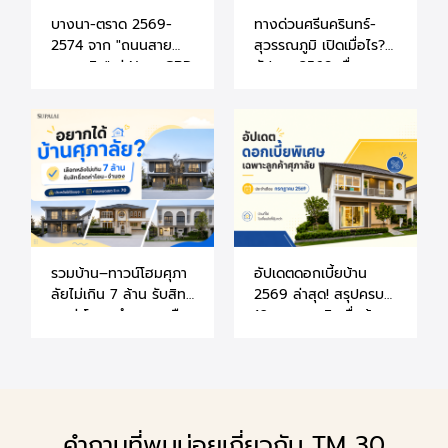
บางนา-ตราด 2569-
ทางด่วนศรีนครินทร์-
2574 จาก "ถนนสาย
สุวรรณภูมิ เปิดเมื่อไร?
เศรษฐกิจ" สู่ New CBD
อัปเดต 2569 เชื่อม
ของฝั่งกรุงเทพฯ ตะวัน
บ้าน-คอนโดให้น่าอยู่ขึ้น
ออก
รวมบ้าน–ทาวน์โฮมศุภา
อัปเดตดอกเบี้ยบ้าน
ลัยไม่เกิน 7 ล้าน รับสิทธิ์
2569 ล่าสุด! สรุปครบ
ลดค่าโอน–จำนองเหลือ
10 ธนาคาร สินเชื่อบ้าน
0.01% (ถึง 30 มิ.ย.
และคอนโด สิทธิพิเศษ
70)
ลูกค้าศุภาลัย
คำถามที่พบบ่อยเกี่ยวกับ TM 30