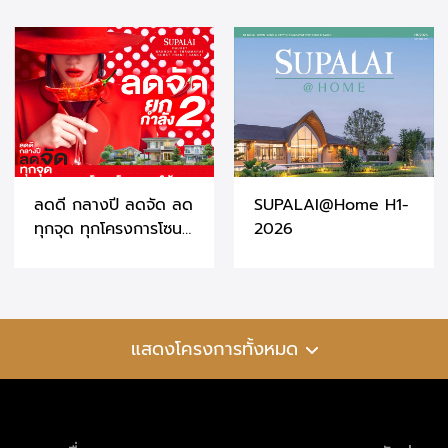
ลดดี กลางปี ลดจัด ลด
SUPALAI@Home H1-
ทุกจุด ทุกโครงการโซน
2026
ภาคใต้ ที่ศุภาลัย
จ.ภูเก็ต - สุราษฎร์ธานี
- นครศรีธรรมราช
แสดงโครงการทั้งหมด