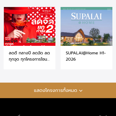
ลดดี กลางปี ลดจัด ลด
SUPALAI@Home H1-
ทุกจุด ทุกโครงการโซน
2026
ภาคใต้ ที่ศุภาลัย
จ.ภูเก็ต - สุราษฎร์ธานี
- นครศรีธรรมราช
แสดงโครงการทั้งหมด