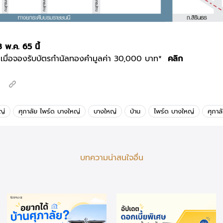
8 พ.ค. 65 นี้
ษ เมื่อจองรับบัตรกำนัลทองคำมูลค่า 30,000 บาท*
คลิก
ญ่
ศุภาลัย ไพร์ด บางใหญ่
บางใหญ่
บ้าน
ไพร์ด บางใหญ่
ศุภาล
บทความน่าสนใจอื่น