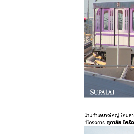
บ้านทำเลบางใหญ่ ใหม่ล่า
ที่โครงการ
ศุภาลัย ไพร