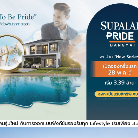
ย์คนรุ่นใหม่ กับการออกแบบฟังก์ชันรองรับทุก Lifestyle เริ่มเพียง 