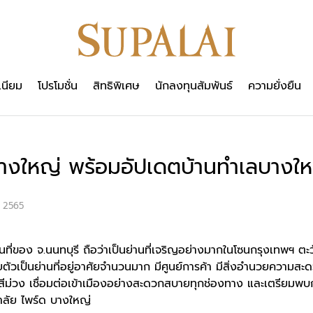
เนียม
โปรโมชั่น
สิทธิพิเศษ
นักลงทุนสัมพันธ์
ความยั่งยืน
บางใหญ่ พร้อมอัปเดตบ้านทำเลบางให
 2565
ื้นที่ของ จ.นนทบุรี ถือว่าเป็นย่านที่เจริญอย่างมากในโซนกรุงเทพฯ 
ยตัวเป็นย่านที่อยู่อาศัยจำนวนมาก มีศูนย์การค้า มีสิ่งอำนวยความส
ม่วง เชื่อมต่อเข้าเมืองอย่างสะดวกสบายทุกช่องทาง และเตรียมพบก
ภาลัย ไพร์ด บางใหญ่