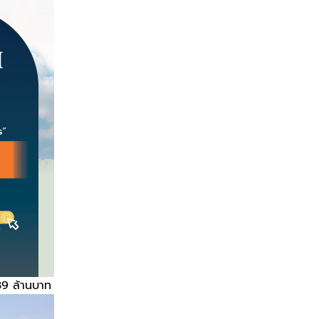
3.39 ล้านบาท