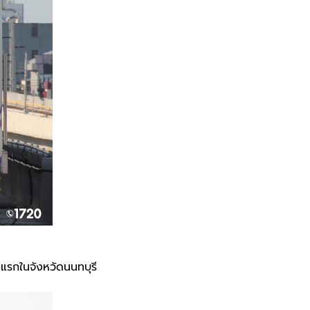
่งแรกในจังหวัดนนทบุรี