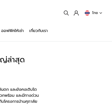
ไทย
ออฟฟิศให้เช่า
เกี่ยวกับเรา
ญ่ล่าสุด
ตะวันตก และยังคงเติบโต
ะดวกพร้อม และมีทางด่วน
ับโครงการบ้านศุภาลัย