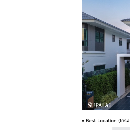
♦️ Best Location (โครง