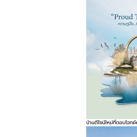
บ้านดีไซน์ใหม่ที่ตอบโจท