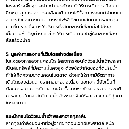
โครงสร้างพื้นฐานอย่างก้าวกระโดด ทำให้การเดินทางมีความ
ยืดหยุ่นสูง เราสามารถเลือกเดินทางได้ทั้งทางรถยนต์ผ่านถนน
สายหลักและทางด่วน ทางรถไฟฟ้าที่ขยายเส้นทางครอบคลุม
มากขึ้น รวมถึงการใช้บริการเรือโดยสารที่เชื่อมต่อไปยังจุด
เชื่อมต่อสำคัญต่าง ๆ ช่วยให้การเดินทางเข้าสู่ใจกลางเมือง
เป็นเรื่องง่าย
5. มูลค่าการลงทุนที่เติบโตอย่างต่อเนื่อง
ในแง่ของ
การลงทุนคอนโด
โครงการ
คอนโดวิวแม่น้ำเจ้าพระยา
เป็นสินทรัพย์ที่มีความมั่นคงสูง ด้วยข้อจำกัดของที่ดินริมน้ำ
ทำให้เกิดความขาดแคลนในตลาด ส่งผลให้ราคามีอัตราการ
เติบโตของส่วนต่างราคาอย่างต่อเนื่อง นอกจากนี้ยังเป็นที่
ต้องการอย่างมากในตลาดเช่า ทั้งจากชาวไทยและชาวต่างชาติ
การลงทุนใน
คอนโดวิวแม่น้ำเจ้าพระยา
จึงให้ผลตอบแทนที่คุ้มค่า
ในระยะยาว
แนะนำ
คอนโดวิวแม่น้ำเจ้าพระยา
จากศุภาลัย
หากคุณกำลังมองหาที่อยู่อาศัยที่ตอบโจทย์ไลฟ์สไตล์เหนือ