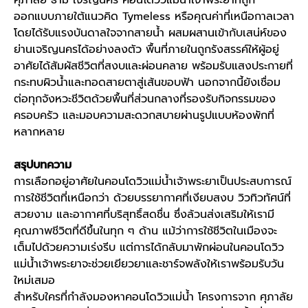
ออกแบบภายใต้แนวคิด Tymeless หรือคุณค่าที่เหนือกาลเวลา
โดยได้รับแรงบันดาลใจจากสายน้ำ ผสมผสานเข้ากับเสน่ห์ของ
ย่านเจริญนครได้อย่างลงตัว พื้นที่ภายในถูกรังสรรค์ให้ผู้อยู่
อาศัยได้สัมผัสชีวิตที่สงบและผ่อนคลาย พร้อมรับแสงประกายที่
กระทบผิวน้ำและทอดสายตาสู่เส้นขอบฟ้า นอกจากนี้ยังเชื่อม
ต่อทุกจังหวะชีวิตด้วยพื้นที่ส่วนกลางที่รองรับกิจกรรมของ
ครอบครัว และมอบความสะดวกสบายผ่านรูปแบบห้องพักที่
หลากหลาย
สรุปบทความ
การเลือกอยู่อาศัยใน
คอนโดวิวแม่น้ำเจ้าพระยา
เป็นประสบการณ์
การใช้ชีวิตที่เหนือกว่า ด้วยบรรยากาศที่เงียบสงบ วิวทิวทัศน์ที่
สวยงาม และอากาศที่บริสุทธิ์สดชื่น ซึ่งล้วนส่งเสริมให้เรามี
คุณภาพชีวิตที่ดีขึ้นในทุก ๆ ด้าน แม้ว่าการใช้ชีวิตในเมืองจะ
เต็มไปด้วยความเร่งรีบ แต่การได้กลับมาพักผ่อนใน
คอนโดวิว
แม่น้ำเจ้าพระยา
จะช่วยเยียวยาและชาร์จพลังให้เราพร้อมรับวัน
ใหม่เสมอ
สำหรับใครที่กำลังมองหาคอนโดวิวแม่น้ำ
โครงการจาก ศุภาลัย