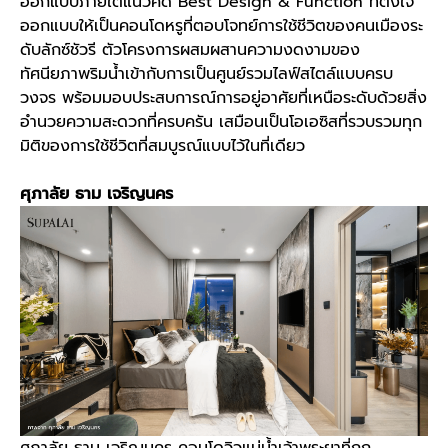
ออกแบบภายใต้แนวคิด Best Design & Function ที่ตั้งใจ
ออกแบบให้เป็น
คอนโดหรู
ที่ตอบโจทย์การใช้ชีวิตของคนเมืองระ
ดับลักซ์ชัวรี ตัวโครงการผสมผสานความงดงามของ
ทัศนียภาพริมน้ำเข้ากับการเป็นศูนย์รวมไลฟ์สไตล์แบบครบ
วงจร พร้อมมอบประสบการณ์การอยู่อาศัยที่เหนือระดับด้วยสิ่ง
อำนวยความสะดวกที่ครบครัน เสมือนเป็นโอเอซิสที่รวบรวมทุก
มิติของการใช้ชีวิตที่สมบูรณ์แบบไว้ในที่เดียว
ศุภาลัย ธาม เจริญนคร
ศุภาลัย ธาม เจริญนคร
คอนโดวิวแม่น้ำเจ้าพระยาที่ถูก