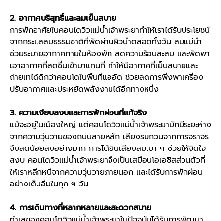
2. อากาศบริสุทธิ์และลมเย็นสบาย
การพักอาศัยใน
คอนโดวิวแม่น้ำเจ้าพระยา
ทำให้เราได้รับประโยชน์
จากกระแสลมธรรมชาติที่พัดผ่านผิวน้ำตลอดทั้งวัน ลมแม่น้ำ
ช่วยระบายอากาศภายในห้องพัก ลดความร้อนสะสม และพัดพา
เอาอากาศที่สดชื่นเข้ามาแทนที่ ทำให้มีอากาศที่เย็นสบายและ
ถ่ายเทได้ดีกว่าคอนโดในพื้นที่แออัด ช่วยลดการพึ่งพาเครื่อง
ปรับอากาศและประหยัดพลังงานได้อีกทางหนึ่ง
3. ความเงียบสงบและการพักผ่อนที่แท้จริง
แม้จะอยู่ในเมืองใหญ่ แต่
คอนโดวิวแม่น้ำเจ้าพระยา
มักมีระยะห่าง
จากความวุ่นวายของถนนสายหลัก เสียงรบกวนจากการจราจร
จึงลดน้อยลงอย่างมาก การได้ยินเสียงลมเบา ๆ ช่วยให้จิตใจ
สงบ
คอนโดวิวแม่น้ำเจ้าพระยา
จึงเป็นเสมือนโอเอซิสส่วนตัวที่
ให้เราหลีกหนีจากความวุ่นวายภายนอก และได้รับการพักผ่อน
อย่างเต็มอิ่มในทุก ๆ วัน
4. การเดินทางที่หลากหลายและสะดวกสบาย
ทำเลของ
คอนโดวิวแม่น้ำเจ้าพระยา
ในปัจจุบันได้รับการพัฒนา