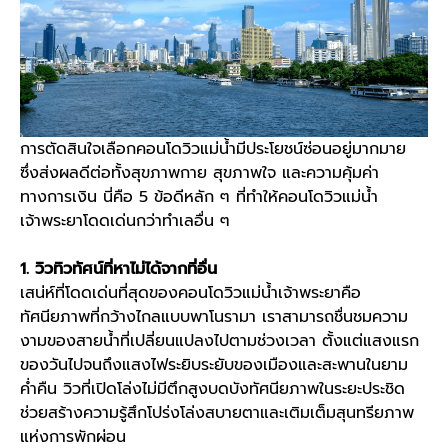
การตัดสินใจเลือก
คอนโด
วิวแม่น้ำมีประโยชน์ซ่อนอยู่มากมาย
ซึ่งส่งผลดีต่อทั้งสุขภาพกาย สุขภาพใจ และความคุ้มค่า
ทางการเงิน นี่คือ 5 ข้อดีหลัก ๆ ที่ทำให้
คอนโดวิวแม่น้ำ
เจ้าพระยา
โดดเด่นกว่าทำเลอื่น ๆ
1. วิวทิวทัศน์ที่หาไม่ได้จากที่อื่น
เสน่ห์ที่โดดเด่นที่สุดของ
คอนโดวิวแม่น้ำเจ้าพระยา
คือ
ทัศนียภาพที่กว้างไกลแบบพาโนรามา เราสามารถชื่นชมความ
งามของสายน้ำที่เปลี่ยนแปลงไปตามช่วงเวลา ตั้งแต่แสงแรก
ของวันไปจนถึงแสงไฟระยิบระยับของเมืองและสะพานในยาม
ค่ำคืน วิวที่เปิดโล่งไม่มีตึกสูงบดบังทัศนียภาพในระยะประชิด
ช่วยสร้างความรู้สึกโปร่งโล่งสบายตาและเติมเต็มสุนทรียภาพ
แห่งการพักผ่อน