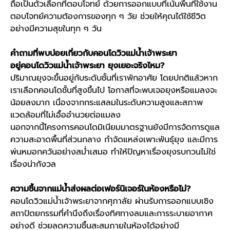
ถือเป็นตัวเลือกที่ตอบโจทย์ ด้วยการออกแบบที่เน้นพื้นที่ใช้งาน
ตอบโจทย์ความต้องการของทุก ๆ วัย ช่วยให้คุณได้ใช้ชีวิต
อย่างมีความสุขในทุก ๆ วัน
คำถามที่พบบ่อยเกี่ยวกับ
คอนโดวิวแม่น้ำเจ้าพระยา
อยู่
คอนโดวิวแม่น้ำเจ้าพระยา
ยุงเยอะจริงไหม?
ปริมาณยุงจะขึ้นอยู่กับระดับชั้นที่เราพักอาศัย โดยปกติแล้วหาก
เราเลือกคอนโดชั้นที่สูงขึ้นไป โอกาสที่จะพบเจอยุงหรือแมลงจะ
น้อยลงมาก เนื่องจากกระแสลมในระดับความสูงและสภาพ
แวดล้อมที่ไม่เอื้ออำนวยต่อแมลง
นอกจากนี้โครงการคอนโดมิเนียมมาตรฐานยังมีการจัดการดูแล
ความสะอาดพื้นที่ส่วนกลาง กำจัดแหล่งเพาะพันธุ์ยุง และมีการ
พ่นหมอกควันอย่างสม่ำเสมอ ทำให้ปัญหาเรื่องยุงรบกวนไม่ใช่
เรื่องน่ากังวล
ความชื้นจากแม่น้ำส่งผลต่อเฟอร์นิเจอร์ในห้องหรือไม่?
คอนโดวิวแม่น้ำเจ้าพระยา
จากศุภาลัย ผ่านรับการออกแบบเชิง
สถาปัตยกรรมที่คำนึงถึงเรื่องทิศทางลมและการระบายอากาศ
อย่างดี ช่วยลดความชื้นสะสมภายในห้องได้อย่างมี