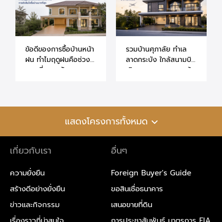
ข้อดีของการซื้อบ้านหน้า
รวมบ้านศุภาลัย ทำเล
ฝน ทำไมฤดูฝนคือช่วง
ลาดกระบัง ใกล้สนามบิน
เวลาที่เหมาะกับการ
เดินทางสะดวก ราคาเข้า
ตัดสินใจซื้อบ้านมากที่สุด
ถึงได้
แสดงโครงการทั้งหมด
เกี่ยวกับเรา
อื่นๆ
ความยั่งยืน
Foreign Buyer's Guide
สร้างดีอย่างยั่งยืน
ขอสินเชื่อธนาคาร
ข่าวและกิจกรรม
เสนอขายที่ดิน
เรื่องราวที่น่าสนใจ
การประชาสัมพันธ์ มาตรการ EIA