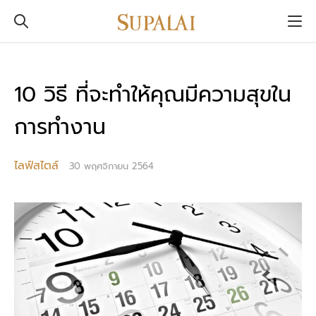
10 วิธี ที่จะทำให้คุณมีความสุขใน
การทำงาน
ไลฟ์สไตล์
30 พฤศจิกายน 2564