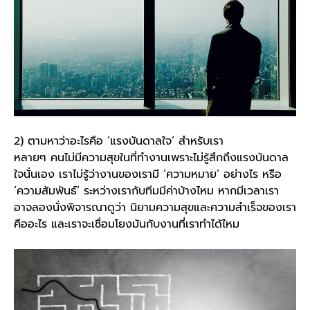
2) ตามหาว่าอะไรคือ ‘แรงบันดาลใจ’ สำหรับเรา
หลายๆ คนไม่มีความสุขในที่ทำงานเพราะไม่รู้สึกถึงแรงบันดาล
ใจนั่นเอง เราไม่รู้ว่างานของเรามี ‘ความหมาย’ อย่างไร หรือ
‘ความสัมพันธ์’ ระหว่างเรากับทีมมีค่าบ้างไหม หากมีเวลาเรา
อาจลองนั่งพิจารณาดูว่า นิยามความสุขและความสำเร็จของเรา
คืออะไร และเราจะเชื่อมโยงมันกับงานที่เราทำได้ไหม