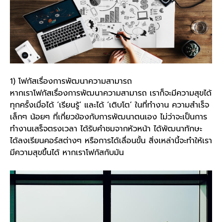
1) โฟกัสเรื่องการพัฒนาความสามารถ
หากเราโฟกัสเรื่องการพัฒนาความสามารถ เราก็จะมีความสุขได้
ทุกครั้งเมื่อได้ ‘เรียนรู้’ และได้ ‘เติบโต’ ในที่ทำงาน ความสำเร็จ
เล็กๆ น้อยๆ ที่เกี่ยวข้องกับการพัฒนาตนเอง ไม่ว่าจะเป็นการ
ทำงานเสร็จตรงเวลา ได้รับคำชมจากหัวหน้า ได้พัฒนาทักษะ
ได้ลงเรียนคอร์สต่างๆ หรือการได้เลื่อนขั้น สิ่งเหล่านี้จะทำให้เรา
มีความสุขขึ้นได้ หากเราโฟกัสกับมัน