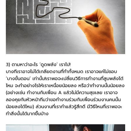
3) ตามหาว่าอะไร ‘ดูดพลัง’ เราไป!
บางทีเราอาจไม่ได้เกลียดงานที่ทำทั้งหมด เราอาจแค่ไม่ชอบ
‘บางขั้นตอน’ เท่านั้น!เราพอจะเปลี่ยนวิธีการทำงานที่สูบพลังได้
ไหม จะทำอย่างไรให้เราเหนื่อยน้อยลง หรือว่าทำงานนั้นน้อยลง
(อย่างเช่น ทำงานกับเพื่อน A แล้วไม่มีความสุขเลย เราอาจ
ลองคุยกับหัวหน้าทีมว่าขอทำงานร่วมกับเพื่อนร่วมงานคนนั้น
น้อยลงได้ไหม) ส่วนงานที่เราทำแล้วรู้สึกดี มีวิธีไหนที่เราพอจะ
ทำสิ่งนั้นได้มากขึ้นบ้าง