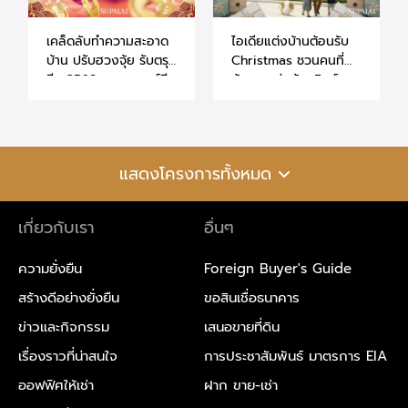
เคล็ดลับทำความสะอาด
ไอเดียแต่งบ้านต้อนรับ
บ้าน ปรับฮวงจุ้ย รับตรุษ
Christmas ชวนคนที่
จีน 2569 ตามศาสตร์จีน
บ้านมาแต่งต้นคริสต์มาส
โบราณ
กัน
แสดงโครงการทั้งหมด
เกี่ยวกับเรา
อื่นๆ
ความยั่งยืน
Foreign Buyer's Guide
สร้างดีอย่างยั่งยืน
ขอสินเชื่อธนาคาร
ข่าวและกิจกรรม
เสนอขายที่ดิน
เรื่องราวที่น่าสนใจ
การประชาสัมพันธ์ มาตรการ EIA
ออฟฟิศให้เช่า
ฝาก ขาย-เช่า