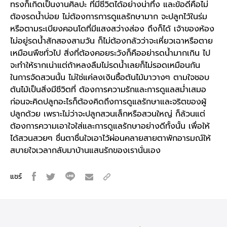
ทรงก็เกิดเป็นงานศิลปะ ที่มีชีวิตได้อย่างน่าทึ่ง และข้อดีคือไม่
ต้องรดน้ำบ่อย ไม่ต้องการการดูแลรักษามาก จะปลูกไว้ในร่ม
หรือตามระเบียงคอนโดที่มีแสงสว่างส่อง ถึงก็ได้ เจ้าของห้อง
ไม่อยู่รดน้ำสักสองสามวัน ก็ไม่ต้องกลัวว่าจะเหี่ยวเฉาหรือตาย
เหมือนพืชทั่วไป สิ่งที่ต้องคอยระวังก็คืออย่ารดน้ำมากเกิน ไป
จะทำให้รากเน่าแต่ถ้าหลงลืมไม่รดน้ำเลยก็ไม่รอดเหมือนกัน
ในการจัดสวนนั้น ไม่ใช่แค่ลงเงินซื้อต้นไม้มาวางๆ ตามใจชอบ
ต้นไม้เป็นสิ่งมีชีวิตที่ ต้องการความรักและการดูแลสม่ำเสมอ
ก่อนจะคิดปลูกอะไรก็ต้องคิดถึงการดูแลรักษาและจริตของผู้
ปลูกด้วย เพราะไม่ว่าจะปลูกสวนเล็กหรือสวนใหญ่ ก็ล้วนแต่
ต้องการความเอาใจใส่และการดูแลรักษาอย่างดีทั้งนั้น เพื่อให้
ได้สวนสวยๆ ชื่นตาชื่นใจเอาไว้ผ่อนคลายสายตาพักอารมณ์ให้
สบายใจเวลากลับมาบ้านแสนรักของเรานั่นเอง
แชร์