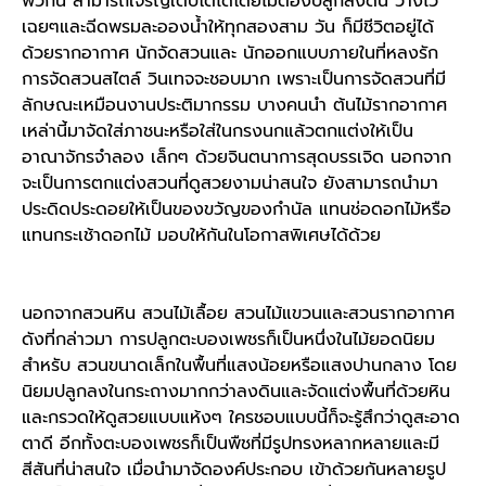
พวกนี้ สามารถเจริญเติบโตได้โดยไม่ต้องปลูกลงดิน วางไว้
เฉยๆและฉีดพรมละอองน้ำให้ทุกสองสาม วัน ก็มีชีวิตอยู่ได้
ด้วยรากอากาศ นักจัดสวนและ นักออกแบบภายในที่หลงรัก
การจัดสวนสไตล์ วินเทจจะชอบมาก เพราะเป็นการจัดสวนที่มี
ลักษณะเหมือนงานประติมากรรม บางคนนำ ต้นไม้รากอากาศ
เหล่านี้มาจัดใส่ภาชนะหรือใส่ในกรงนกแล้วตกแต่งให้เป็น
อาณาจักรจำลอง เล็กๆ ด้วยจินตนาการสุดบรรเจิด นอกจาก
จะเป็นการตกแต่งสวนที่ดูสวยงามน่าสนใจ ยังสามารถนำมา
ประดิดประดอยให้เป็นของขวัญของกำนัล แทนช่อดอกไม้หรือ
แทนกระเช้าดอกไม้ มอบให้กันในโอกาสพิเศษได้ด้วย
นอกจากสวนหิน สวนไม้เลื้อย สวนไม้แขวนและสวนรากอากาศ
ดังที่กล่าวมา การปลูกตะบองเพชรก็เป็นหนึ่งในไม้ยอดนิยม
สำหรับ สวนขนาดเล็กในพื้นที่แสงน้อยหรือแสงปานกลาง โดย
นิยมปลูกลงในกระถางมากกว่าลงดินและจัดแต่งพื้นที่ด้วยหิน
และกรวดให้ดูสวยแบบแห้งๆ ใครชอบแบบนี้ก็จะรู้สึกว่าดูสะอาด
ตาดี อีกทั้งตะบองเพชรก็เป็นพืชที่มีรูปทรงหลากหลายและมี
สีสันที่น่าสนใจ เมื่อนำมาจัดองค์ประกอบ เข้าด้วยกันหลายรูป