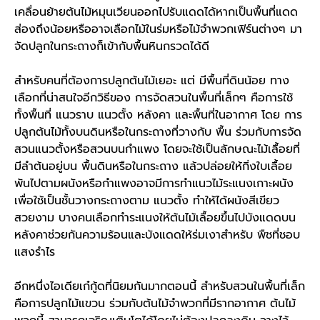
เคลื่อนย้ายต้นไม้หมุนเวียนออกไปรับแดดได้หากเป็นพื้นที่แดด
ส่องถึงน้อยหรืออาจเลือกไม้ในร่มหรือไม้จำพวกเฟิร์นต่างๆ มา
จัดปลูกในกระถางก็เข้ากับพื้นหินกรวดได้ดี
สำหรับคนที่ต้องการปลูกต้นไม้เยอะ แต่ มีพื้นที่ดินน้อย ทาง
เลือกที่น่าสนใจอีกวิธีของ การจัดสวนในพื้นที่เล็กๆ คือการใช้
ทั้งพื้นที่ แนวราบ แนวตั้ง หลังคา และพื้นที่ในอากาศ โดย การ
ปลูกต้นไม้ทั้งบนดินหรือในกระถางที่วางกับ พื้น ร่วมกับการจัด
สวนแนวตั้งหรือสวนบนกำแพง โดยจะใช้เป็นลักษณะไม้เลื้อยที่
มีลำต้นอยู่บน พื้นดินหรือในกระถาง แล้วปล่อยให้กิ่งใบเลื้อย
พันไปตามผนังหรือกำแพงอาจมีการทำแนวไม้ระแนงเกาะผนัง
เพื่อใช้เป็นชั้นวางกระถางตาม แนวตั้ง ทำให้ได้ผนังสีเขียว
สวยงาม บางคนเลือกทำระแนงให้ต้นไม้เลื้อยขึ้นไปบังแดดบน
หลังคาช่วยกันความร้อนและบังแดดให้ร่มเงาสำหรับ พืชที่ชอบ
แสงรำไร
อีกหนึ่งไอเดียเก๋กู้ดที่นิยมกันมากตอนนี้ สำหรับสวนในพื้นที่เล็ก
คือการปลูกไม้แขวน ร่วมกับต้นไม้จำพวกที่มีรากอากาศ ต้นไม้