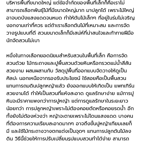
บริหารพื้นที่ขนาดใหญ่ แต่ข้อจำกัดของพื้นที่เล็กก็คือเราไม่
สามารถเลือกพันธุ์ไม้ที่มีขนาดใหญ่มาก มาปลูกได้ เพราะไม้ใหญ่
อาจบดบังแสงแดดจนหมด ทำให้ต้นไม้เล็กๆ ที่อยู่ในร่มไม่เจริญ
งอกงามเท่าที่ควร แต่ถ้าเราเลือกต้นไม้ที่เหมาะสม และการจัด
วางรูปแบบที่ดี สวนขนาดเล็กก็มีเสน่ห์ที่น่าสนใจและท้าทายฝีมือ
นักจัดสวนไม่เบา
หนึ่งในทางเลือกยอดนิยมสำหรับสวนในพื้นที่เล็ก คือการจัด
สวนด้วย ไม้กระถางและปูพื้นสวนด้วยหินหรือกรวดแม่น้ำสีสัน
สวยงาม ผสมผสานกับ วัสดุปูพื้นที่ออกแบบจัดวางให้ดูเป็น
ศิลปะ นอกเหนือจากรองรับประโยชน์ ใช้สอยคือเป็นพื้นสวน
แทนการถมดินปลูกหญ้าแล้ว ยังออกแบบให้เกิดเป็น แพทเทิร์น
สวยงามได้ ทำให้เป็นสวนที่แห้งสะอาด ดูแลรักษาง่าย แม้การปู
หินจะมีราคาแพงกว่าการปูหญ้า แต่การดูแลรักษาในระยะยาว
น้อยกว่า การปลูกหญ้าเพราะไม่ต้องคอยตัดหรือคอยรดน้ำ อีก
ทั้งยังไม่ต้องห่วงว่า หญ้าจะตายเพราะไม่โดนแสงแดด บางคน
ที่ต้องการความเรียบสะอาดมากๆ อาจถึงขั้นปูหญ้าเทียมเลยก็
มี และใช้ไม้กระถางวางตกแต่งเป็นจุดๆ แทนการปลูกต้นไม้ลง
ดิน วิธีนี้ช่วยให้การปรับเปลี่ยนรูปแบบสวนทำได้ง่าย สามารถ