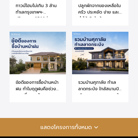
ทาวน์โฮมไม่เกิน 3 ล้าน
ปลูกผักจากของเหลือใน
ทำเลกรุงเทพฯ-
ครัว ประหยัด ง่าย และ
ปริมณฑล 2569 |
ทำได้จริงในบ้าน
แนะนำโครงการศุภาลัย
ข้อดีของการซื้อบ้านหน้า
รวมบ้านศุภาลัย ทำเล
ฝน ทำไมฤดูฝนคือช่วง
ลาดกระบัง ใกล้สนามบิน
เวลาที่เหมาะกับการ
เดินทางสะดวก ราคาเข้า
ตัดสินใจซื้อบ้านมากที่สุด
ถึงได้
แสดงโครงการทั้งหมด