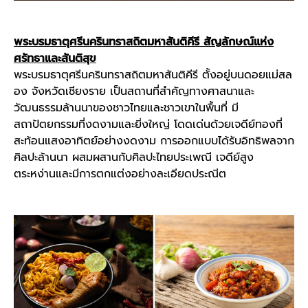
พระบรมธาตุศรีนครินทราสถิตมหาสันติคีรี สัญลักษณ์แห่ง
ศรัทธาและสันติสุข
พระบรมธาตุศรีนครินทราสถิตมหาสันติคีรี ตั้งอยู่บนดอยแม่สล
อง จังหวัดเชียงราย เป็นสถานที่สำคัญทางศาสนาและ
วัฒนธรรมล้านนาของชาวไทยและชาวเขาในพื้นที่ มี
สถาปัตยกรรมที่งดงามและยิ่งใหญ่ โดดเด่นด้วยเจดีย์ทองที่
สะท้อนแสงอาทิตย์อย่างงดงาม การออกแบบได้รับอิทธิพลจาก
ศิลปะล้านนา ผสมผสานกับศิลปะไทยประเพณี เจดีย์สูง
ตระหง่านและมีการตกแต่งอย่างละเอียดประณีต