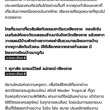
ประเพณีของคนท้องถิ่นได้อย่างเต็มที่ หากคุณกำลังมองหาที่
เที่ยวในภาคเหนือของประเทศไทย
เชียงราย
คือจุดหมายที่คุณไม่
ควรพลาด
ใครที่แวะมาเที่ยวสัมผัสกับธรรมชาติแถวเชียงราย
หลงรักใน
มนต์เสน่ห์ของวัฒนธรรมล้านนาในจังหวัดเชียงราย
แล้วอยาก
วางแผนมีบ้านพักต่างอากาศ
อย่าลืมแวะมาชมโครงการบ้าน
จากศุภาลัยกันด้วยนะ มีให้เลือกหลากหลายทำเลเลย มี
โครงการไหนบ้างมาดูกัน
1. ศุภาลัย แกรนด์วิลล์ แม่กรณ์-เชียงราย
นิยามใหม่แห่งความหรูหรา...เพื่อไลฟ์ไสตล์ที่แตกต่าง
สถาปัตยกรรมรูปแบบใหม่ สไตล์ Moder Tropical ที่ถูก
รังสรรค์จากความพิถีพิถัน ผ่านการดีไซน์อันสง่างาม เข้าใจการ
ใช้ชีวิตของคนยุคใหม่ ในทุกรายละเอียด โดยเน้นการออกแบบ
พื้นที่ใช้สอยกว้างขวาง โปร่ง โล่ง สบาย ประหยัดพลังงาน