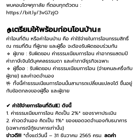
พบคอนโดฯศุภาลัย ที่ตอบทุกตัวตน :
https://bit.ly/3vG7zjO
เตรียมให้พร้อมก่อนโอนบ้าน
🏠
📄
ค่าโอนที่ดิน หรือค่าโอนบ้าน คือ ค่าใช้จ่ายในการโอนกรรมสิทธิ์
ณ กรมที่ดิน ที่ผู้ขาย และผู้ซื้อ จะต้องรับผิดชอบร่วมกัน
🔹 ผู้ขาย : รับผิดชอบ ค่าธรรมเนียมการโอน ค่าอากรแสตมป์
ค่าภาษีเงินได้บุคคลธรรมดา และค่าภาษีธุรกิจเฉพาะ
🔹 ผู้ซื้ออ : รับผิดชอบ ค่าธรรมเนียมการโอน (จ่ายคนละครึ่งกับ
ผู้ขาย) และค่าจดจำนอง
🤟 ทั้งนี้ค่าธรรมเนียมการโอนนั้นสามารถเปลี่ยนแปลงได้ ขึ้นอยู่
กับข้อตกลงของผู้ซื้อ และผู้ขาย
✔ ค่าใช้จ่ายการโอนที่ดิน💵 ดังนี้
1. ค่าธรรมเนียมการโอน คิดเป็น 2%* ของราคาประเมิน
2. ค่าจดจำนอง คิดเป็น 1%* ของยอดจดจำนองกับธนาคาร
(เฉพาะกรณีกู้ธนาคารเท่านั้น)
ข่าวดี!!!
*ตั้งแต่วันนี้ – 31 ธันวาคม 2565 ครม.
ลดค่า