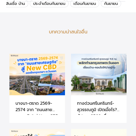
สินเชื่อ บ้าน
ประจำเดือนกันยายน
เดือนกันยายน
กันยายน
บทความน่าสนใจอื่น
บางนา-ตราด 2569-
ทางด่วนศรีนครินทร์-
2574 จาก "ถนนสาย
สุวรรณภูมิ เปิดเมื่อไร?
เศรษฐกิจ" สู่ New CBD
อัปเดต 2569 เชื่อม
ของฝั่งกรุงเทพฯ ตะวัน
บ้าน-คอนโดให้น่าอยู่ขึ้น
ออก