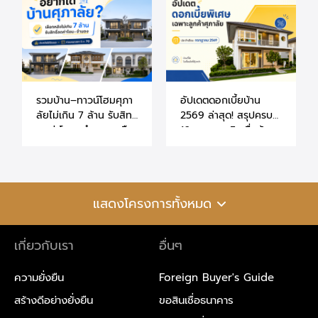
รวมบ้าน–ทาวน์โฮมศุภา
อัปเดตดอกเบี้ยบ้าน
ลัยไม่เกิน 7 ล้าน รับสิทธิ์
2569 ล่าสุด! สรุปครบ
ลดค่าโอน–จำนองเหลือ
10 ธนาคาร สินเชื่อบ้าน
0.01% (ถึง 30 มิ.ย.
และคอนโด สิทธิพิเศษ
70)
ลูกค้าศุภาลัย
แสดงโครงการทั้งหมด
เกี่ยวกับเรา
อื่นๆ
ความยั่งยืน
Foreign Buyer's Guide
สร้างดีอย่างยั่งยืน
ขอสินเชื่อธนาคาร