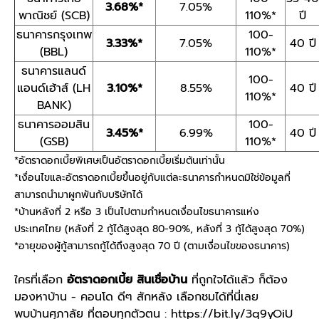
3.68%*
7.05%
พาณิชย์ (SCB)
110%*
ปี
ธนาคารกรุงเทพ
100-
3.33%*
7.05%
40 ปี
(BBL)
110%*
ธนาคารแลนด์
100-
แอนด์เฮ้าส์ (LH
3.10%*
8.55%
40 ปี
110%*
BANK)
ธนาคารออมสิน
100-
3.45%*
6.99%
40 ปี
(GSB)
110%*
*อัตราดอกเบี้ยพิเศษเป็นอัตราดอกเบี้ยเริ่มต้นเท่านั้น
*เงื่อนไขและอัตราดอกเบี้ยขึ้นอยู่กับแต่ละธนาคารกำหนดมิใช่ข้อมูลที่
สามารถนำมาผูกพันกับบริษัทได้
*บ้านหลังที่ 2 หรือ 3 เป็นไปตามกำหนดเงื่อนไขธนาคารแห่ง
ประเทศไทย (หลังที่ 2 กู้ได้สูงสุด 80-90%, หลังที่ 3 กู้ได้สูงสุด 70%)
*อายุของผู้กู้สามารถกู้ได้ถึงสูงสุด 70 ปี (ตามเงื่อนไขของธนาคาร)
ใครที่เลือก
อัตราดอกเบี้ย สินเชื่อบ้าน
ที่ถูกใจได้แล้ว ก็ต้อง
มองหาบ้าน - คอนโด ดีๆ สักหลัง เลือกชมได้ที่นี่เลย
พบบ้านศุภาลัย ที่ตอบทุกตัวตน :
https://bit.ly/3q9yOiU