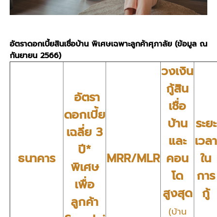
อัตราดอกเบี้ยสินเชื่อบ้าน พิเศษเฉพาะลูกค้าศุภาลัย (ข้อมูล ณ
กันยายน 2566)
วงเงิน
กู้สิน
อัตรา
เชื่อ
ดอกเบี้ย
บ้าน
ระยะ
เฉลี่ย 3
และ
เวลา
ปี*
ธนาคาร
MRR/MLR
คอน
ใน
พิเศษ
โด
การ
เพื่อ
สูงสุด
กู้
ลูกค้า
(บ้าน