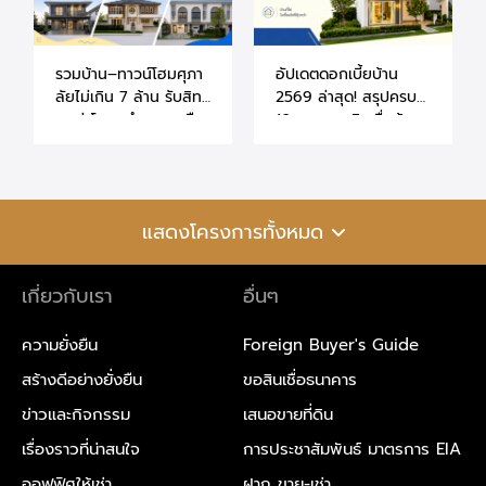
รวมบ้าน–ทาวน์โฮมศุภา
อัปเดตดอกเบี้ยบ้าน
ลัยไม่เกิน 7 ล้าน รับสิทธิ์
2569 ล่าสุด! สรุปครบ
ลดค่าโอน–จำนองเหลือ
10 ธนาคาร สินเชื่อบ้าน
0.01% (ถึง 30 มิ.ย.
และคอนโด สิทธิพิเศษ
70)
ลูกค้าศุภาลัย
แสดงโครงการทั้งหมด
เกี่ยวกับเรา
อื่นๆ
ความยั่งยืน
Foreign Buyer's Guide
สร้างดีอย่างยั่งยืน
ขอสินเชื่อธนาคาร
ข่าวและกิจกรรม
เสนอขายที่ดิน
เรื่องราวที่น่าสนใจ
การประชาสัมพันธ์ มาตรการ EIA
ออฟฟิศให้เช่า
ฝาก ขาย-เช่า