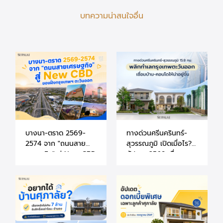
บทความน่าสนใจอื่น
บางนา-ตราด 2569-
ทางด่วนศรีนครินทร์-
2574 จาก "ถนนสาย
สุวรรณภูมิ เปิดเมื่อไร?
เศรษฐกิจ" สู่ New CBD
อัปเดต 2569 เชื่อม
ของฝั่งกรุงเทพฯ ตะวัน
บ้าน-คอนโดให้น่าอยู่ขึ้น
ออก