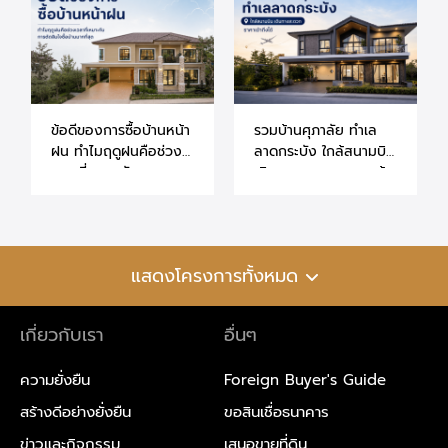
ข้อดีของการซื้อบ้านหน้า
รวมบ้านศุภาลัย ทำเล
ฝน ทำไมฤดูฝนคือช่วง
ลาดกระบัง ใกล้สนามบิน
เวลาที่เหมาะกับการ
เดินทางสะดวก ราคาเข้า
ตัดสินใจซื้อบ้านมากที่สุด
ถึงได้
แสดงโครงการทั้งหมด
เกี่ยวกับเรา
อื่นๆ
ความยั่งยืน
Foreign Buyer's Guide
สร้างดีอย่างยั่งยืน
ขอสินเชื่อธนาคาร
ข่าวและกิจกรรม
เสนอขายที่ดิน