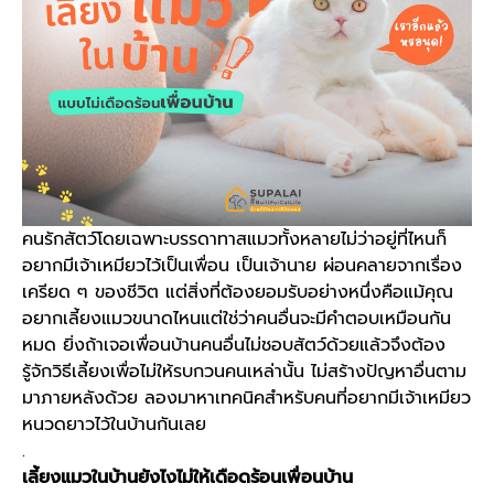
คนรักสัตว์โดยเฉพาะบรรดาทาสแมวทั้งหลายไม่ว่าอยู่ที่ไหนก็
อยากมีเจ้าเหมียวไว้เป็นเพื่อน เป็นเจ้านาย ผ่อนคลายจากเรื่อง
เครียด ๆ ของชีวิต แต่สิ่งที่ต้องยอมรับอย่างหนึ่งคือแม้คุณ
อยาก
เลี้ยงแมว
ขนาดไหนแต่ใช่ว่าคนอื่นจะมีคำตอบเหมือนกัน
หมด ยิ่งถ้าเจอเพื่อนบ้านคนอื่นไม่ชอบสัตว์ด้วยแล้วจึงต้อง
รู้จักวิธีเลี้ยงเพื่อไม่ให้รบกวนคนเหล่านั้น ไม่สร้างปัญหาอื่นตาม
มาภายหลังด้วย ลองมาหาเทคนิคสำหรับคนที่อยากมีเจ้าเหมียว
หนวดยาวไว้ใน
บ้าน
กันเลย
.
เลี้ยงแมว
ใน
บ้าน
ยังไงไม่ให้เดือดร้อนเพื่อนบ้าน