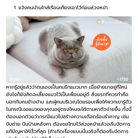
แจ้งคน
บ้าน
ใกล้เรือนเคียงเอาไว้ก่อนล่วงหน้า
หากรู้อยู่แล้วว่าตนเองเป็นคนรักแมวมาก เมื่อย้ายมาอยู่ที่ใหม่
ยังไงก็ยังคิดจะ
เลี้ยงแมว
ไว้เป็นเพื่อนอยู่ดี สิ่งแรกที่ควรทำคือ
บอกกับคนข้าง
บ้าน
และผู้คนบริเวณโดยรอบเพื่อให้พวกเขารู้ตัว
ในกรณีเจอแมวของคุณอยู่ตรงไหนจะได้ตามหาตัวง่ายขึ้น ทั้งนี้
ต้องบอกด้วยว่ากรณีแมวไปสร้างความเดือดร้อนรำคาญ เช่น
ขับถ่าย ปีนป่ายหลังคา ต้องขอโทษไว้ล่วงหน้าแล้วจะรีบจัดการ
แก้ปัญหาให้เร็วที่สุด (ถ้าเกิดเรื่องแบบนั้นจริงก็ต้องรีบจัดการ