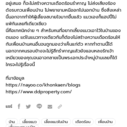
อยู่เสมอ ก็จะไม่สร้างความเดือดร้อนรำคาญ ไม่ส่งเสียงร้อง
ดังรบกวนเพื่อนบ้าน ไม่พยายามหนีออกไปนอก
บ้าน
ซึ่งสิ่งเหล่า
นี้นอกจากทำให้ผู้เลี้ยงสบายใจมากขึ้นแล้ว แมวเองก็แฮปปี้ไม่
แพ้กันเลยทีเดียวเชียว
นี่คือเทคนิคง่าย ๆ สำหรับคนที่อยาก
เลี้ยงแมว
เอาไว้ใน
บ้าน
ของ
ตนเอง แต่ในแนวทางเดียวกันก็ต้องไม่สร้างความเดือดร้อนให้
กับเพื่อนบ้านคนอื่นจนถูกมองว่าเห็นแก่ตัว หากทำตามนี้ได้
นอกจากคนรอบข้างจะไม่รู้สึกรำคาญแล้วยังแอบหลงรักเจ้า
เหมียวของคุณจนอาจกลายเป็นพระเอกประจำหมู่บ้านเลยก็ได้
ใครจะไปรู้เรื่องนี้
ที่มาข้อมูล
https://nayoo.co/khonkaen/blogs
https://www.ddproperty.com/
แชร์
บ้าน
เลี้ยงแมว
เลี้ยงแมวในบ้าน
เดือดร้อน
เพื่อนบ้าน