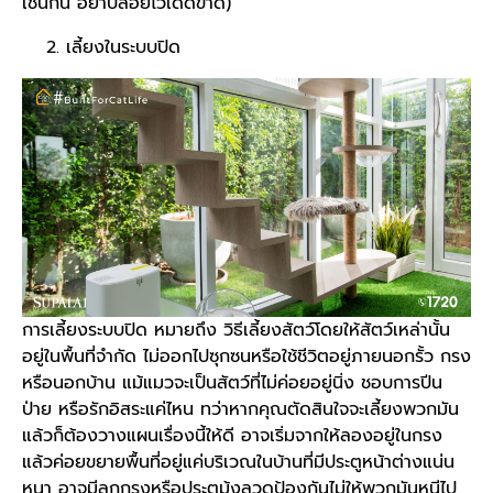
เช่นกัน อย่าปล่อยไว้เด็ดขาด)
เลี้ยงในระบบปิด
การเลี้ยงระบบปิด หมายถึง วิธีเลี้ยงสัตว์โดยให้สัตว์เหล่านั้น
อยู่ในพื้นที่จำกัด ไม่ออกไปซุกซนหรือใช้ชีวิตอยู่ภายนอกรั้ว กรง
หรือนอกบ้าน แม้แมวจะเป็นสัตว์ที่ไม่ค่อยอยู่นิ่ง ชอบการปีน
ป่าย หรือรักอิสระแค่ไหน ทว่าหากคุณตัดสินใจจะเลี้ยงพวกมัน
แล้วก็ต้องวางแผนเรื่องนี้ให้ดี อาจเริ่มจากให้ลองอยู่ในกรง
แล้วค่อยขยายพื้นที่อยู่แค่บริเวณใน
บ้าน
ที่มีประตูหน้าต่างแน่น
หนา อาจมีลูกกรงหรือประตูมุ้งลวดป้องกันไม่ให้พวกมันหนีไป