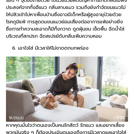
รอบ ๆ จุดขับถ่ายด้วย เป็นวิธีช่วยลดปัญหาการเกิดกลิ่นไม่พึ่ง
ประสงค์จากทั้งอึแมว กลิ่นสาบแมว รวมถึงยังกำจัดขนแมวไม่
ให้ปลิวเข้าไปหาเพื่อนบ้านซึ่งอาจมีเด็กหรือผู้สูงอายุป่วยด้วย
โรคภูมิแพ้ การสูดดมขนแมวย่อมเสี่ยงต่ออาการแพ้อย่างยิ่ง
ซึ่งการทำความสะอาดก็มีทั้งกวาด ดูดฝุ่นขน เช็ดพื้น ฉีดน้ำไล่
บริเวณที่สกปรก ฉีดสเปรย์ดับกลิ่นเพิ่มความหอม
เอาใจใส่ มีเวลาให้ไม่ขาดตกบกพร่อง
หากคุณมั่นใจว่าตนเองเป็นคนรักสัตว์ รักแมว และอยากเลี้ยง
พวกมันจริง ๆ ก็ต้องประเมินตนเองถึงการมีเวลาดูแลเอาใจใส่