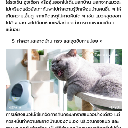
ใส่รถเข็น จูงเชือก หรืออุ้มออกไปเดินนอก
บ้าน
นอกจากแมวจะ
ไม่เครียดแล้วยังเท่ากับพาไปทำความรู้จักเพื่อนบ้านคนอื่น ๆ ให้
เกิดความเอ็นดู หากเกิดเหตุไม่คาดฝันใด ๆ เช่น แมวหลุดออก
ไปข้างนอก จะได้มีคนช่วยเหลือง่ายกว่าการตามหาคนเดียว
แน่นอน
ทำความสะอาด
บ้าน
กรง และจุดขับถ่ายบ่อย ๆ
การ
เลี้ยงแมว
ไม่ใช่แค่จัดการกับกระบะทรายแมวอย่างเดียว แต่
ควรหมั่นทำความสะอาด
บ้าน
ของตนเอง บริเวณกรงแมว และ