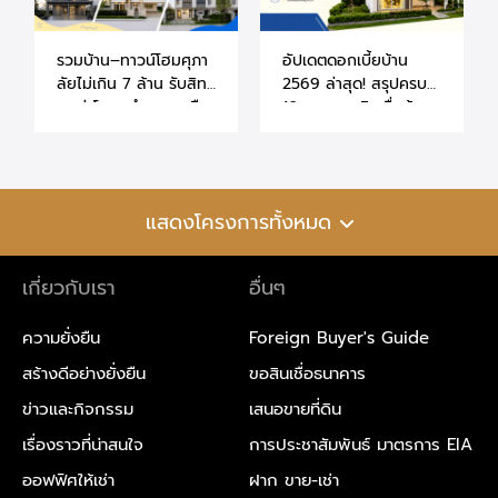
รวมบ้าน–ทาวน์โฮมศุภา
อัปเดตดอกเบี้ยบ้าน
ลัยไม่เกิน 7 ล้าน รับสิทธิ์
2569 ล่าสุด! สรุปครบ
ลดค่าโอน–จำนองเหลือ
10 ธนาคาร สินเชื่อบ้าน
0.01% (ถึง 30 มิ.ย.
และคอนโด สิทธิพิเศษ
70)
ลูกค้าศุภาลัย
แสดงโครงการทั้งหมด
เกี่ยวกับเรา
อื่นๆ
ความยั่งยืน
Foreign Buyer's Guide
สร้างดีอย่างยั่งยืน
ขอสินเชื่อธนาคาร
ข่าวและกิจกรรม
เสนอขายที่ดิน
เรื่องราวที่น่าสนใจ
การประชาสัมพันธ์ มาตรการ EIA
ออฟฟิศให้เช่า
ฝาก ขาย-เช่า