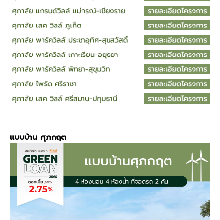
แบบบ้าน
ศุภกฤต