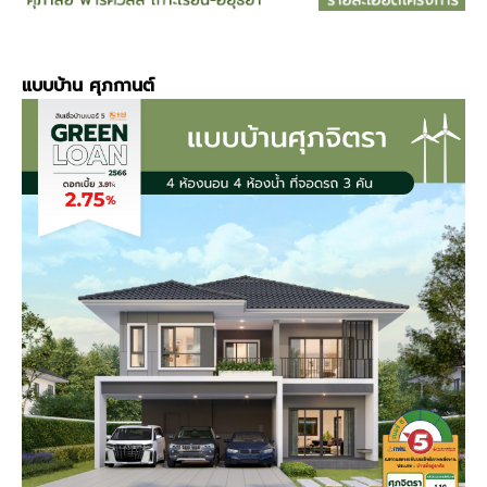
แบบบ้าน
ศุภกานต์