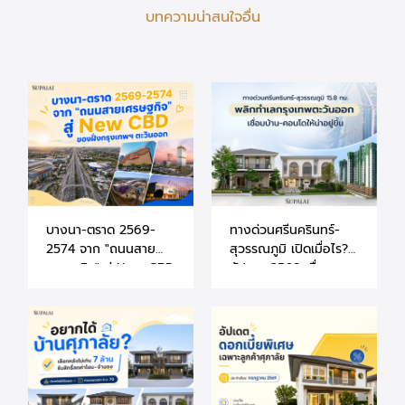
บทความน่าสนใจอื่น
บางนา-ตราด 2569-
ทางด่วนศรีนครินทร์-
2574 จาก "ถนนสาย
สุวรรณภูมิ เปิดเมื่อไร?
เศรษฐกิจ" สู่ New CBD
อัปเดต 2569 เชื่อม
ของฝั่งกรุงเทพฯ ตะวัน
บ้าน-คอนโดให้น่าอยู่ขึ้น
ออก