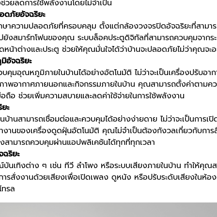
ช่วยลดการใช้พลังงานโดยไม่จำเป็น
ดภัยอัจฉริยะ
กษาความปลอดภัยที่ครอบคลุม ตั้งแต่กล้องวงจรปิดอัจฉริยะที่สามา
ไปยังสมาร์ทโฟนของคุณ ระบบล็อคประตูดิจิทัลที่สามารถควบคุมจากระ
หน้าต่างและประตู ช่วยให้คุณมั่นใจได้ว่าบ้านจะปลอดภัยไม่ว่าคุณจะอยู
ิอัจฉริยะ
วบคุมอุณหภูมิภายในบ้านได้อย่างอัตโนมัติ ไม่ว่าจะเป็นเครื่องปรับอา
มสภาพอากาศภายนอกและกิจกรรมภายในบ้าน คุณสามารถตั้งค่าตามคว
นมือถือ ช่วยเพิ่มความสบายและลดค่าใช้จ่ายในการใช้พลังงาน
ริยะ
ในบ้านสามารถเชื่อมต่อและควบคุมได้อย่างง่ายดาย ไม่ว่าจะเป็นการเปิ
ำงานของเครื่องดูดฝุ่นอัตโนมัติ คุณไม่จำเป็นต้องกังวลเกี่ยวกับการลื
างสามารถควบคุมผ่านแอปพลิเคชันได้ทุกที่ทุกเวลา
จฉริยะ
ณ์บันเทิงต่าง ๆ เช่น ทีวี ลำโพง หรือระบบเสียงภายในบ้าน ทำให้ค
อ การสั่งงานด้วยเสียงเพื่อเปิดเพลง ดูหนัง หรือปรับระดับเสียงในห้
นโทรล