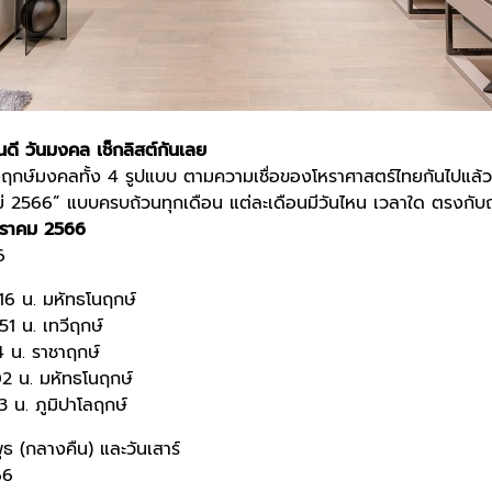
นดี วันมงคล เช็กลิสต์กันเลย
งฤกษ์มงคลทั้ง 4 รูปแบบ ตามความเชื่อของโหราศาสตร์ไทยกันไปแล้ว
่
2566
” แบบครบถ้วนทุกเดือน แต่ละเดือนมีวันไหน เวลาใด ตรงกั
กราคม
2566
6
16 น. มหัทธโนฤกษ์
1 น. เทวีฤกษ์
4 น. ราชาฤกษ์
02 น. มหัทธโนฤกษ์
3 น. ภูมิปาโลฤกษ์
พุธ (กลางคืน) และวันเสาร์
66