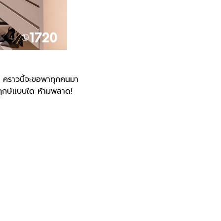
 คราวนี้จะขอพาทุกคนมา
บฤกษ์แบบใด ห้ามพลาด!