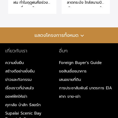
ฝน ทำไมฤดูฝนคือช่วง
ลาดกระบัง ใกล้สนามบิน
เวลาที่เหมาะกับการ
เดินทางสะดวก ราคาเข้า
ตัดสินใจซื้อบ้านมากที่สุด
ถึงได้
แสดงโครงการทั้งหมด
เกี่ยวกับเรา
อื่นๆ
ความยั่งยืน
Foreign Buyer's Guide
สร้างดีอย่างยั่งยืน
ขอสินเชื่อธนาคาร
ข่าวและกิจกรรม
เสนอขายที่ดิน
เรื่องราวที่น่าสนใจ
การประชาสัมพันธ์ มาตรการ EIA
ออฟฟิศให้เช่า
ฝาก ขาย-เช่า
ศุภาลัย ป่าสัก รีสอร์ท
Supalai Scenic Bay