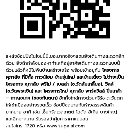
แหล่งช้อปปิ้งในโซนนี้นี่เยอะมากจริงๆแถมยังเดินทางสะดวกอีก
ด้วย ยิ่งถ้ากำลังมองหาทำเลที่อยู่อาศัยเดินทางสะดวกแบบนี้
ด้วยแล้วก็หนีไม่พ้นบ้านสร้างเสร็จ พร้อมเข้าอยู่กับ
โครงการ
ศุภาลัย ที่มีทั้ง ทาวน์โฮม บ้านรุ่นใหม่ และบ้านเดี่ยว ไม่ว่าจะเป็น
โครงการ ศุภาลัย พรีโม่ / เบลล่า (ซ.วัดส้มเกลี้ยง), วิลล์
(ซ.วัดพระเงิน) และ โครงการใหม่ ศุภาลัย พาร์ควิลล์ ปิ่นเกล้า
– กาญจนาฯ (ซอยกันตนา)
อีกทั้งใกล้ทางด่วนศรีรัช ตะวันตก
ให้เข้าเมืองอย่างรวดเร็ว ช้อปปิ้งสบายกับห้างสรรพสินค้า
มากมาย อาทิ เช่น เซ็นทรัลเวสเกตต์ โลตัส อิเกีย บางใหญ่
และอีกมากมาย รับรองว่าคุ้มค่าราคาแน่นอน
สนใจโทร. 1720 หรือ
www.supalai.com