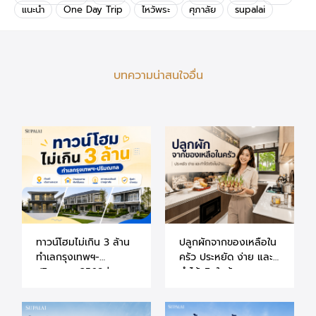
แนะนำ
One Day Trip
ไหว้พระ
ศุภาลัย
supalai
บทความน่าสนใจอื่น
ทาวน์โฮมไม่เกิน 3 ล้าน
ปลูกผักจากของเหลือใน
ทำเลกรุงเทพฯ-
ครัว ประหยัด ง่าย และ
ปริมณฑล 2569 |
ทำได้จริงในบ้าน
แนะนำโครงการศุภาลัย