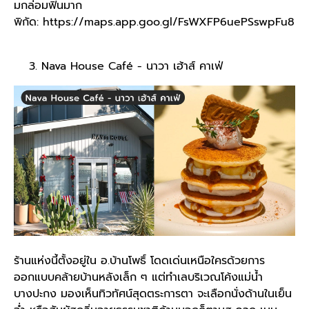
มกล่อมฟินมาก
พิกัด:
https://maps.app.goo.gl/FsWXFP6uePSswpFu8
Nava House Café - นาวา เฮ้าส์ คาเฟ่
ร้านแห่งนี้ตั้งอยู่ใน อ.บ้านโพธิ์ โดดเด่นเหนือใครด้วยการ
ออกแบบคล้ายบ้านหลังเล็ก ๆ แต่ทำเลบริเวณโค้งแม่น้ำ
บางปะกง มองเห็นทิวทัศน์สุดตระการตา จะเลือกนั่งด้านในเย็น