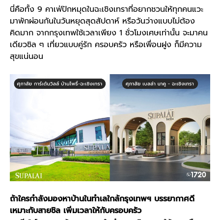
นี่คือทั้ง 9
คาเฟ่
ปักหมุดใน
ฉะเชิงเทรา
ที่อยากชวนให้ทุกคนแวะ
มาพักผ่อนกันในวันหยุดสุดสัปดาห์ หรือวันว่างแบบไม่ต้อง
คิดมาก จากกรุงเทพใช้เวลาเพียง 1 ชั่วโมงเศษเท่านั้น จะมาคน
เดียวชิล ๆ เที่ยวแบบคู่รัก ครอบครัว หรือเพื่อนฝูง ก็มีความ
สุขแน่นอน
ถ้าใครกำลังมองหาบ้านในทำเลใกล้กรุงเทพฯ บรรยากาศดี
เหมาะกับสายชิล เพิ่มเวลาให้กับครอบครัว