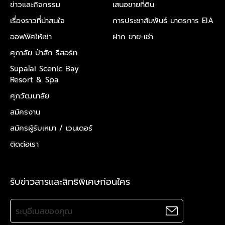
ข่าวและกิจกรรม
เสนอขายที่ดิน
เรื่องราวที่น่าสนใจ
การประชาสัมพันธ์ มาตรการ EIA
ออฟฟิศให้เช่า
ฝาก ขาย-เช่า
ศุภาลัย ป่าสัก รีสอร์ท
Supalai Scenic Bay
Resort & Spa
ศุภวัฒนาลัย
สมัครงาน
สมัครผู้รับเหมา /
เวนเดอร์
ติดต่อเรา
รับข่าวสารและสิทธิพิเศษก่อนใคร