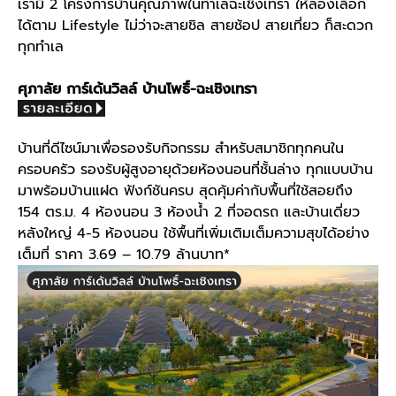
เรามี 2 โครงการบ้านคุณภาพในทำเลฉะเชิงเทรา ให้ลองเลือก
ได้ตาม Lifestyle ไม่ว่าจะสายชิล สายช้อป สายเที่ยว ก็สะดวก
ทุกทำเล
ศุภาลัย การ์เด้นวิลล์ บ้านโพธิ์-ฉะเชิงเทรา
บ้านที่ดีไซน์มาเพื่อรองรับกิจกรรม สำหรับสมาชิกทุกคนใน
ครอบครัว รองรับผู้สูงอายุด้วยห้องนอนที่ชั้นล่าง ทุกแบบบ้าน
มาพร้อมบ้านแฝด ฟังก์ชันครบ สุดคุ้มค่ากับพื้นที่ใช้สอยถึง
154 ตร.ม. 4 ห้องนอน 3 ห้องน้ำ 2 ที่จอดรถ และบ้านเดี่ยว
หลังใหญ่ 4-5 ห้องนอน ใช้พื้นที่เพิ่มเติมเต็มความสุขได้อย่าง
เต็มที่ ราคา 3.69 – 10.79 ล้าน
บาท*