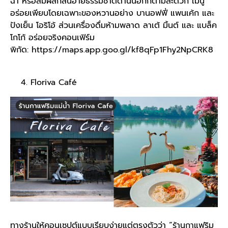
ฉ่ำ หรือสัมผัสกลิ่นอายธรรมชาติด้านนอกก็ตามสะดวก เมนู
อร่อยเพียบโดยเฉพาะของหวานอย่าง บานอฟฟี่ แพนเค้ก และ
ปังเย็น โอริโอ้ ส่วนเครื่องดื่มห้ามพลาด ลาเต้ มิ้นต์ และ แบล็ค
โกโก้ อร่อยจริงคอนเฟิร์ม
พิกัด:
https://maps.app.goo.gl/kf8qFp1Fhy2NpCRK8
Floriva Café
ทางร้านให้คอนเซปต์แบบเรียบง่ายแต่ตรงตัวว่า “ร้านกาแฟริม