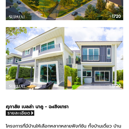
ศุภาลัย เบลล่า นาคู - ฉะเชิงเทรา
โครงการที่มีบ้านให้เลือกหลากหลายฟังก์ชัน ทั้งบ้านเดี่ยว บ้าน