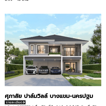
ศุภาลัย ปาล์มวิลล์ บางแขม-นครปฐม