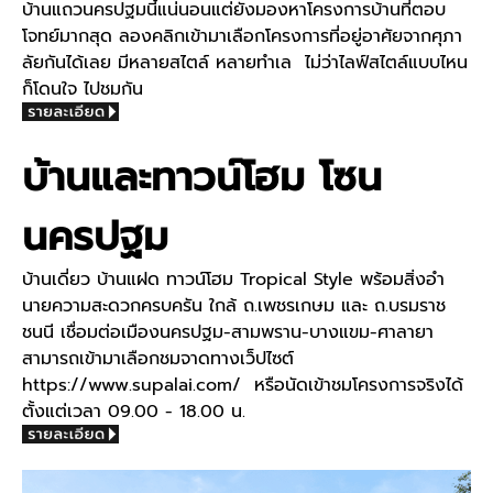
บ้านแถว
นครปฐม
นี้แน่นอนแต่ยังมองหาโครงการบ้านที่ตอบ
โจทย์มากสุด ลองคลิกเข้ามาเลือกโครงการที่อยู่อาศัยจากศุภา
ลัยกันได้เลย มีหลายสไตล์ หลาย
ทำเล
ไม่ว่าไลฟ์สไตล์แบบไหน
ก็โดนใจ ไปชมกัน
บ้านและทาวน์โฮม โซน
นครปฐม
บ้านเดี่ยว บ้านแฝด ทาวน์โฮม Tropical Style พร้อมสิ่งอำ
นายความสะดวกครบครัน ใกล้ ถ.เพชรเกษม และ ถ.บรมราช
ชนนี เชื่อมต่อเมืองนครปฐม-สามพราน-บางแขม-ศาลายา
สามารถเข้ามาเลือกชมจาดทางเว็ปไซต์
https://www.supalai.com/ หรือนัดเข้าชมโครงการจริงได้
ตั้งแต่เวลา 09.00 - 18.00 น.