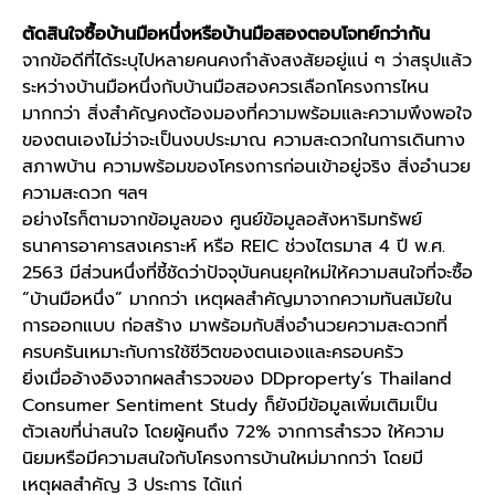
ตัดสินใจซื้อ
บ้านมือหนึ่ง
หรือ
บ้านมือสอง
ตอบโจทย์กว่ากัน
จากข้อดีที่ได้ระบุไปหลายคนคงกำลังสงสัยอยู่แน่ ๆ ว่าสรุปแล้ว
ระหว่าง
บ้านมือหนึ่ง
กับ
บ้านมือสอง
ควรเลือกโครงการไหน
มากกว่า สิ่งสำคัญคงต้องมองที่ความพร้อมและความพึงพอใจ
ของตนเองไม่ว่าจะเป็นงบประมาณ ความสะดวกในการเดินทาง
สภาพบ้าน ความพร้อมของโครงการก่อนเข้าอยู่จริง สิ่งอำนวย
ความสะดวก ฯลฯ
อย่างไรก็ตามจากข้อมูลของ ศูนย์ข้อมูลอสังหาริมทรัพย์
ธนาคารอาคารสงเคราะห์ หรือ REIC ช่วงไตรมาส 4 ปี พ.ศ.
2563 มีส่วนหนึ่งที่ชี้ชัดว่าปัจจุบันคนยุคใหม่ให้ความสนใจที่จะซื้อ
“
บ้านมือหนึ่ง
” มากกว่า เหตุผลสำคัญมาจากความทันสมัยใน
การออกแบบ ก่อสร้าง มาพร้อมกับสิ่งอำนวยความสะดวกที่
ครบครันเหมาะกับการใช้ชีวิตของตนเองและครอบครัว
ยิ่งเมื่ออ้างอิงจากผลสำรวจของ DDproperty’s Thailand
Consumer Sentiment Study ก็ยังมีข้อมูลเพิ่มเติมเป็น
ตัวเลขที่น่าสนใจ โดยผู้คนถึง 72% จากการสำรวจ ให้ความ
นิยมหรือมีความสนใจกับโครงการบ้านใหม่มากกว่า โดยมี
เหตุผลสำคัญ 3 ประการ ได้แก่