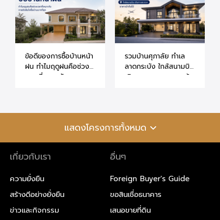
ข้อดีของการซื้อบ้านหน้า
รวมบ้านศุภาลัย ทำเล
ฝน ทำไมฤดูฝนคือช่วง
ลาดกระบัง ใกล้สนามบิน
เวลาที่เหมาะกับการ
เดินทางสะดวก ราคาเข้า
ตัดสินใจซื้อบ้านมากที่สุด
ถึงได้
แสดงโครงการทั้งหมด
เกี่ยวกับเรา
อื่นๆ
ความยั่งยืน
Foreign Buyer's Guide
สร้างดีอย่างยั่งยืน
ขอสินเชื่อธนาคาร
ข่าวและกิจกรรม
เสนอขายที่ดิน