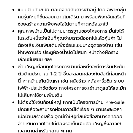
แบบบ้านทันสมัย ตอบโจทย์กับการเข้าอยู่ โดยเฉพาะกลุ่ม
คนรุ่นใหม่ที่ชื่นชอบความโมเดิร์น มาพร้อมฟังก์ชันเสริมที่
ช่วยสร้างความพึงพอใจได้ตามที่คาดหวังเอาไว้
คุณภาพบ้านเป็นไปตามมาตรฐานของโครงการ มั่นใจได้
ในระดับหนึ่งว่าเงินที่คุณจ่ายดาวน์ออกไปแล้วคุ้มค่า ไม่
ต้องเสียเงินเพิ่มเติมเพื่อซ่อมแซมบางจุดของบ้าน เช่น
ฝ้าเพดานรั่ว ประตูห้องน้ำปิดไม่สนิท หน้าต่างฝืดราง
เลื่อนขึ้นสนิม ฯลฯ
ส่วนใหญ่เกือบทุกโครงการ
บ้านมือหนึ่ง
จะมีการรับประกัน
ตัวบ้านประมาณ 1-2 ปี ซึ่งจะสอดคล้องกับข้อดีก่อนหน้า
นี้ หากบ้านเกิดปัญหา เช่น ผนังร้าว หลังคารั่วซึม ระบบ
ไฟฟ้า-ประปาขัดข้อง ทางโครงการจะเข้ามาดูแลให้และมัก
ไม่เสียค่าใช้จ่ายเพิ่มเติม
ไม่ต้องใช้เงินก้อนใหญ่ หากเป็นโครงการบ้าน Pre-Sale
ปกติแล้วจะสามารถผ่อนดาวน์ได้เรื่อย ๆ ตามระยะเวลา
เมื่อบ้านสร้างเสร็จ จุดนี้ทำให้ผู้ที่สนใจซื้อสามารถทยอย
จ่ายเงินดาวน์โดยไม่ต้องรอเก็บเงินก้อนใหญ่ซึ่งอาจใช้
เวลานานสำหรับหลาย ๆ คน