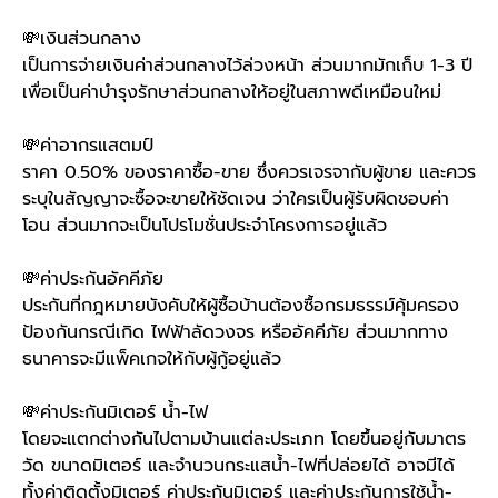
💸
เงินส่วนกลาง
เป็นการจ่ายเงินค่าส่วนกลางไว้ล่วงหน้า ส่วนมากมักเก็บ 1-3 ปี
เพื่อเป็นค่าบำรุงรักษาส่วนกลางให้อยู่ในสภาพดีเหมือนใหม่
💸
ค่าอากรแสตมป์
ราคา 0.50% ของราคาซื้อ-ขาย ซึ่งควรเจรจากับผู้ขาย และควร
ระบุในสัญญาจะซื้อจะขายให้ชัดเจน ว่าใครเป็นผู้รับผิดชอบค่า
โอน ส่วนมากจะเป็นโปรโมชั่นประจำโครงการอยู่แล้ว
💸
ค่าประกันอัคคีภัย
ประกันที่กฎหมายบังคับให้ผู้ซื้อบ้านต้องซื้อกรมธรรม์คุ้มครอง
ป้องกันกรณีเกิด ไฟฟ้าลัดวงจร หรืออัคคีภัย ส่วนมากทาง
ธนาคารจะมีแพ็คเกจให้กับผู้กู้อยู่แล้ว
💸
ค่าประกันมิเตอร์ น้ำ-ไฟ
โดยจะแตกต่างกันไปตามบ้านแต่ละประเภท โดยขึ้นอยู่กับมาตร
วัด ขนาดมิเตอร์ และจำนวนกระแสน้ำ-ไฟที่ปล่อยได้ อาจมีได้
ทั้งค่าติดตั้งมิเตอร์ ค่าประกันมิเตอร์ และค่าประกันการใช้น้ำ-