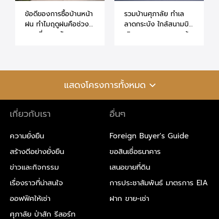
ข้อดีของการซื้อบ้านหน้า
รวมบ้านศุภาลัย ทำเล
ฝน ทำไมฤดูฝนคือช่วง
ลาดกระบัง ใกล้สนามบิน
เวลาที่เหมาะกับการ
เดินทางสะดวก ราคาเข้า
ตัดสินใจซื้อบ้านมากที่สุด
ถึงได้
แสดงโครงการทั้งหมด
เกี่ยวกับเรา
อื่นๆ
ความยั่งยืน
Foreign Buyer's Guide
สร้างดีอย่างยั่งยืน
ขอสินเชื่อธนาคาร
ข่าวและกิจกรรม
เสนอขายที่ดิน
เรื่องราวที่น่าสนใจ
การประชาสัมพันธ์ มาตรการ EIA
ออฟฟิศให้เช่า
ฝาก ขาย-เช่า
ศุภาลัย ป่าสัก รีสอร์ท