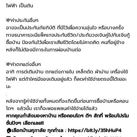
ไฟฟ้า เป็นต้น
💸
ค่าประกันอื่นๆ
อาจจะเป็นประกันภัยภิบัติ ที่มีไว้เผื่อความอุ่นใจ หรือบางครั้ง
ทางธนาคารจะมีแพ็คเกจประกันชีวิต/ประกันวงเงินคู่ไปกับเงินกู้
ซื้อบ้าน ป้องกันไว้เผื่อเราเสียชีวิตโดยไม่คาดคิด คนที่อยู่ข้าง
หลังก็ไม่ต้องมีภาระในการผ่อนบ้านต่อ
💸
ค่าตกแต่งอื่นๆ
อาทิ การต่เติมบ้าน ตกแต่งภายใน เหล็กดัด ผ้าม่าน เครื่องใช้
ไฟฟ้า แต่ถ้าใครมีของเดิมอยู่แล้ว ก็ลดค่าใช้จ่ายตรงนี้ได้เยอะ
นะ
.
หลังจากรู้ค่าใช้จ่ายทั้งหมดที่จะเกิดขึ้นก่อนการซื้อบ้านหรือคอน
โดฯ แล้วนั้น เราก็จะพอแพลนค่าใช้จ่ายได้แล้ว
หากคุณกำลังมองหาบ้าน หรือคอนโดฯ ดีๆ สักที่ พร้อมโปรโม
ชั่นปังๆ เลือกเลย!!
🏠เลือกบ้านศุภาลัย ทุกทำเล :
https://bit.ly/35hHuP4