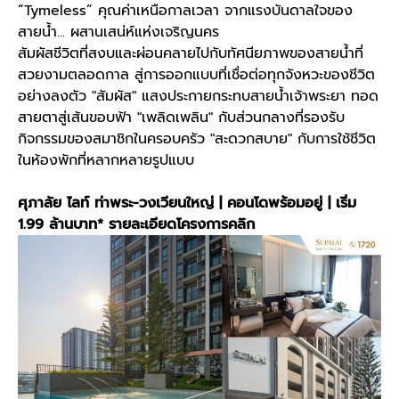
“Tymeless” คุณค่าเหนือกาลเวลา จากแรงบันดาลใจของ
สายน้ำ... ผสานเสน่ห์แห่งเจริญนคร
สัมผัสชีวิตที่สงบและผ่อนคลายไปกับทัศนียภาพของสายน้ำที่
สวยงามตลอดกาล สู่การออกแบบที่เชื่อต่อทุกจังหวะของชีวิต
อย่างลงตัว "สัมผัส" แสงประกายกระทบสายน้ำเจ้าพระยา ทอด
สายตาสู่เส้นขอบฟ้า "เพลิดเพลิน" กับส่วนกลางที่รองรับ
กิจกรรมของสมาชิกในครอบครัว "สะดวกสบาย" กับการใช้ชีวิต
ในห้องพักที่หลากหลายรูปแบบ
ศุภาลัย ไลท์ ท่าพระ-วงเวียนใหญ่ | คอนโดพร้อมอยู่ | เริ่ม
1.99 ล้านบาท*
รายละเอียดโครงการคลิก