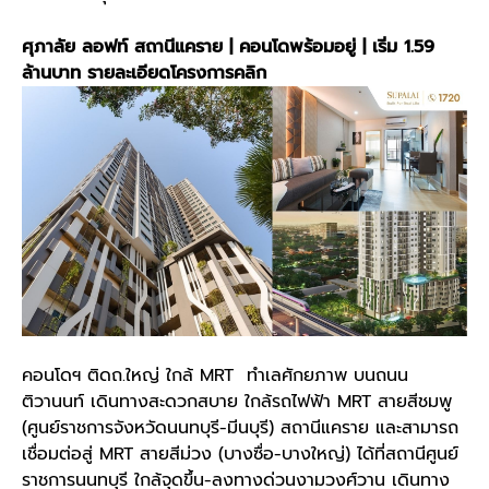
ศุภาลัย ลอฟท์ สถานีแคราย | คอนโดพร้อมอยู่ | เริ่ม 1.59
ล้านบาท
รายละเอียดโครงการคลิก
คอนโดฯ ติดถ.ใหญ่ ใกล้ MRT ทำเลศักยภาพ บนถนน
ติวานนท์ เดินทางสะดวกสบาย ใกล้รถไฟฟ้า MRT สายสีชมพู
(ศูนย์ราชการจังหวัดนนทบุรี-มีนบุรี) สถานีแคราย และสามารถ
เชื่อมต่อสู่ MRT สายสีม่วง (บางซื่อ-บางใหญ่) ได้ที่สถานีศูนย์
ราชการนนทบุรี ใกล้จุดขึ้น-ลงทางด่วนงามวงศ์วาน เดินทาง