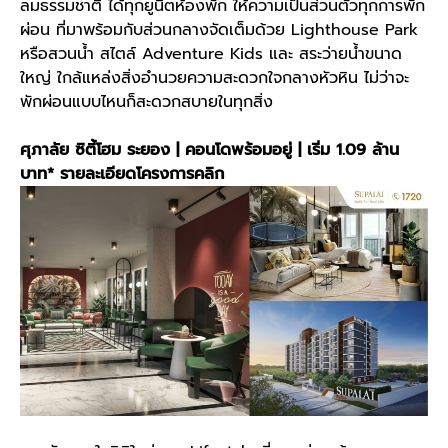
ลมธรรมชาติ ได้ทุกยูนิตห้องพัก ให้ความเป็นส่วนตัวทุกการพัก
ผ่อน ที่มาพร้อมกับส่วนกลางจัดเต็มด้วย Lighthouse Park
หรือสวนน้ำ สไตล์ Adventure Kids และ สระว่ายน้ำขนาด
ใหญ่ ใกล้แหล่งสิ่งอำนวยความสะดวกใจกลางหัวหิน ไม่ว่าจะ
พักผ่อนแบบไหนก็สะดวกสบายในทุกสิ่ง
ศุภาลัย ซิตี้โฮม ระยอง | คอนโดพร้อมอยู่ | เริ่ม 1.09 ล้าน
บาท*
รายละเอียดโครงการคลิก