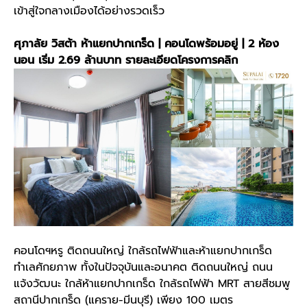
เข้าสู่ใจกลางเมืองได้อย่างรวดเร็ว
ศุภาลัย วิสต้า ห้าแยกปากเกร็ด | คอนโดพร้อมอยู่ | 2 ห้อง
นอน เริ่ม 2.69 ล้านบาท
รายละเอียดโครงการคลิก
คอนโดฯหรู ติดถนนใหญ่ ใกล้รถไฟฟ้าและห้าแยกปากเกร็ด
ทำเลศักยภาพ ทั้งในปัจจุบันและอนาคต ติดถนนใหญ่ ถนน
แจ้งวัฒนะ ใกล้ห้าแยกปากเกร็ด ใกล้รถไฟฟ้า MRT สายสีชมพู
สถานีปากเกร็ด (แคราย-มีนบุรี) เพียง 100 เมตร