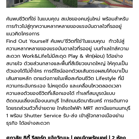
ค้นพบชีวิตที่ใช่ ในแบบคุณ สเปซของคนรุ่นใหม่ พร้อมสำหรับ
การก้าวไปสู่ทุกความหลากหลายของแรงบันดาลใจที่รออยู่
แนวคิดโครงการ
Find Out Yourself ค้นพบ"ชีวิตที่ใช่"ในแบบคุณ ก้าวไปสู่
ความหลากหลายของแรงบันดาลใจที่รออยู่ บนทำเลใกล้ความ
สะดวก Work&Lifeไม่มีสะดุด Play & พัก(ผ่อน) ได้อย่าง
สบายใจ ด้วยส่วนกลางและพื้นที่สีเขียวขนาดใหญ่ ให้คุณเป็น
ตัวเองได้ไม่ซ้ำใคร การดีไซน์ออกด้วยเส้นตรงผสมโค้งมาเป็น
เส้นสายหลัก ตกแต่งภายในเพื่อสะท้อนชีวิต Lifestyle ที่มี
ความกระฉับกระเฉง ไม่หยุดนิ่ง และเคลื่อนไหวตลอดเวลา
ความลงตัวของชีวิตที่เลือกเองได้ ทำเลที่สมบูรณ์แบบ
ติดถนนเลี่ยงเมืองนนทบุรี ใกล้ถนนรัตนาธิเบศร์ การเดินทาง
โดยรถส่วนตัวก็ง่ายดาย ใกล้รถไฟฟ้า MRT สถานีแยกนนทบุรี
1 พร้อม Shutter Service รับ-ส่ง เข้าสู่ใจกลางเมืองย่าน
ธุรกิจ ได้อย่างสะดวก
ศุภาลัย ซิตี้ รีสอร์ท แจ้งวัฒนะ | คอนโดพร้อมอยู่ | 2 ห้อง