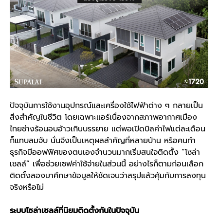
ปัจจุบันการใช้งานอุปกรณ์และเครื่องใช้ไฟฟ้าต่าง ๆ กลายเป็น
สิ่งสำคัญในชีวิต โดยเฉพาะแอร์เนื่องจากสภาพอากาศเมือง
ไทยช่างร้อนอบอ้าวเกินบรรยาย แต่พอเปิดบิลค่าไฟแต่ละเดือน
ก็แทบลมจับ นั่นจึงเป็นเหตุผลสำคัญที่หลาย
บ้าน
หรือคนทำ
ธุรกิจมีออฟฟิศของตนเองจำนวนมากเริ่มสนใจติดตั้ง “
โซล่า
เซลล์
” เพื่อช่วยเซฟค่าใช้จ่ายในส่วนนี้ อย่างไรก็ตามก่อนเลือก
ติดตั้งลองมาศึกษาข้อมูลให้ชัดเจนว่าสรุปแล้วคุ้มกับการลงทุน
จริงหรือไม่
ระบบ
โซล่าเซลล์
ที่นิยมติดตั้งกันในปัจจุบัน