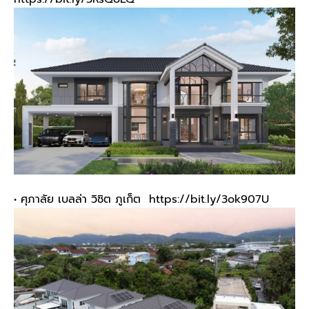
• ศุภาลัย เบลล่า วิชิต ภูเก็ต
https://bit.ly/3ok907U