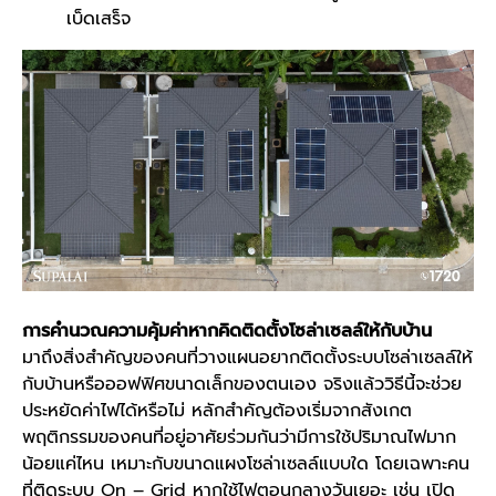
เบ็ดเสร็จ
การคำนวณความคุ้มค่าหากคิดติดตั้ง
โซล่าเซลล์
ให้กับ
บ้าน
มาถึงสิ่งสำคัญของคนที่วางแผนอยากติดตั้งระบบ
โซล่าเซลล์
ให้
กับ
บ้าน
หรือออฟฟิศขนาดเล็กของตนเอง จริงแล้ววิธีนี้จะช่วย
ประหยัดค่าไฟได้หรือไม่ หลักสำคัญต้องเริ่มจากสังเกต
พฤติกรรมของคนที่อยู่อาศัยร่วมกันว่ามีการใช้ปริมาณไฟมาก
น้อยแค่ไหน เหมาะกับขนาดแผง
โซล่าเซลล์
แบบใด โดยเฉพาะคน
ที่ติดระบบ On – Grid หากใช้ไฟตอนกลางวันเยอะ เช่น เปิด