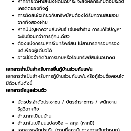
หากฝ่ายใดฝ่ายหนึ่งผิดนัดชำระ จะส่งผลกระทบต่อประวัติ
เครดิตของทั้งคู่
การตัดสินใจเกี่ยวกับทรัพย์สินต้องได้รับความยินยอม
จากทั้งสองฝ่าย
หากมีปัญหาความสัมพันธ์ เช่นหย่าร้าง การแก้ไขปัญหา
จะซับซ้อนกว่าการกู้คนเดียว
ต้องแบ่งกรรมสิทธิ์ในทรัพย์สิน ไม่สามารถครอบครอง
แต่เพียงผู้เดียวได้
อาจมีข้อจำกัดในการขายหรือโอนทรัพย์สินในอนาคต
เอกสารจำเป็นสำหรับการยื่นกู้บ้านร่วมกับแฟน
เอกสารจำเป็นสำหรับการกู้บ้านร่วมกับแฟนหรือกู้ร่วมซื้อคอนโด
มีด้วยกันดังนี้
เอกสารข้อมูลส่วนตัว
บัตรประจำตัวประชาชน / บัตรข้าราชการ / พนักงาน
รัฐวิสาหกิจ
สำเนาทะเบียนบ้าน
สำเนาใบเปลี่ยนแปลงชื่อ – สกุล (หากมี)
เอกสารหลักประกัน (ตามที่สถาบันทางการเงินกำหนด)