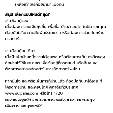
เหลือเท่าไหร่ค่อยนำมาแบ่งกัน
สรุป! เลือกแบบไหนดีที่สุด?
✅ เลือกกู้ร่วม
เมื่อต้องการวงเงินสูงขึ้น เพื่อซื้อ บ้าน/คอนโด ในฝัน และคุณ
ต้องมั่นใจในความสัมพันธ์ระยะยาว หรือต้องการช่วยกันสร้าง
ครอบครัว
✅ เลือกกู้คนเดียว
เมื่อฝ่ายใดฝ่ายหนึ่งรายได้สูงพอ หรือต้องการเก็บเครดิตของ
อีกฝ่ายไว้ใช้ในอนาคต เผื่อต้องกู้ซื้อรถยนต์ หรืออื่นๆ และ
ต้องการความคล่องตัวในการจัดการทรัพย์สิน
หากมั่นใจ และพร้อมในการกู้บ้านแล้ว ก็จูงมือกันมาได้เลย ที่
โครงการบ้าน และคอนโดฯ ศุภาลัยทั่วประเทศ
www.supalai.com
หรือโทร 1720
ขอบคุณข้อมูลดีๆ จาก ธนาคารอาคารสงเคราะห์, ธนาคารกรุง
ศรีอยุธยา และ ยูเมะพลัส