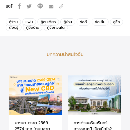
แชร์
กู้ร่วม
แฟน
กู้คนเดียว
กู้บ้าน
ข้อดี
ข้อเสีย
คู่รัก
ต้องรู้
กู้ซื้อบ้าน
กู้ซื้อคอนโด
บทความน่าสนใจอื่น
บางนา-ตราด 2569-
ทางด่วนศรีนครินทร์-
2574 จาก "ถนนสาย
สุวรรณภูมิ เปิดเมื่อไร?