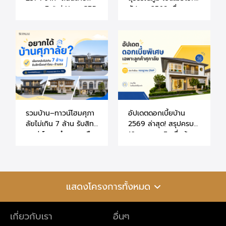
เศรษฐกิจ" สู่ New CBD
อัปเดต 2569 เชื่อม
ของฝั่งกรุงเทพฯ ตะวัน
บ้าน-คอนโดให้น่าอยู่ขึ้น
ออก
รวมบ้าน–ทาวน์โฮมศุภา
อัปเดตดอกเบี้ยบ้าน
ลัยไม่เกิน 7 ล้าน รับสิทธิ์
2569 ล่าสุด! สรุปครบ
ลดค่าโอน–จำนองเหลือ
10 ธนาคาร สินเชื่อบ้าน
0.01% (ถึง 30 มิ.ย.
และคอนโด สิทธิพิเศษ
70)
ลูกค้าศุภาลัย
แสดงโครงการทั้งหมด
เกี่ยวกับเรา
อื่นๆ