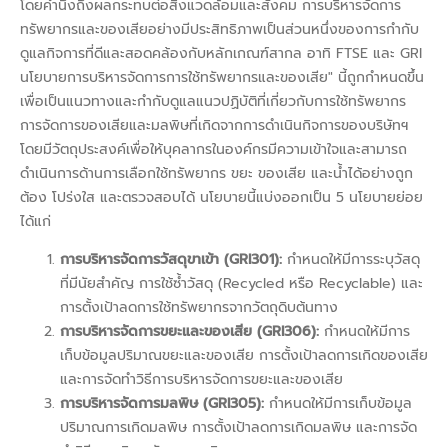
โดยคำนึงถึงผลกระทบต่อสิ่งแวดล้อมและสังคม การบริหารจัดการ
ทรัพยากรและของเสียอย่างมีประสิทธิภาพเป็นส่วนหนึ่งของการกำกับ
ดูแลกิจการที่ดีและสอดคล้องกับหลักเกณฑ์สากล อาทิ FTSE และ GRI
นโยบายการบริหารจัดการการใช้ทรัพยากรและของเสีย" นี้ถูกกำหนดขึ้น
เพื่อเป็นแนวทางและกำกับดูแลแนวปฏิบัติที่เกี่ยวกับการใช้ทรัพยากร
การจัดการของเสียและมลพิษที่เกิดจากการดำเนินกิจการของบริษัทฯ
โดยมีวัตถุประสงค์เพื่อให้บุคลากรในองค์กรมีความเข้าใจและสามารถ
ดำเนินการด้านการเลือกใช้ทรัพยากร ขยะ ของเสีย และน้ำได้อย่างถูก
ต้อง โปร่งใส และตรวจสอบได้ นโยบายนี้แบ่งออกเป็น 5 นโยบายย่อย
ได้แก่
การบริหารจัดการวัสดุขาเข้า (GRI301):
กำหนดให้มีการระบุวัสดุ
ที่มีนัยสำคัญ การใช้ซ้ำวัสดุ (Recycled หรือ Recyclable) และ
การตั้งเป้าลดการใช้ทรัพยากรจากวัตถุดิบต้นทาง
การบริหารจัดการขยะและของเสีย (GRI306):
กำหนดให้มีการ
เก็บข้อมูลปริมาณขยะและของเสีย การตั้งเป้าลดการเกิดของเสีย
และการจัดทำวิธีการบริหารจัดการขยะและของเสีย
การบริหารจัดการมลพิษ (GRI305):
กำหนดให้มีการเก็บข้อมูล
ปริมาณการเกิดมลพิษ การตั้งเป้าลดการเกิดมลพิษ และการจัด