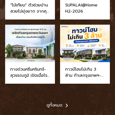
"ไม้เทียม" ตัวช่วยบ้าน
SUPALAI@Home
สวยไม่ยุ่งยาก จากศุภ
H2-2026
าลัย
ทางด่วนศรีนครินทร์-
ทาวน์โฮมไม่เกิน 3
สุวรรณภูมิ เปิดเมื่อไร?
ล้าน ทำเลกรุงเทพฯ-
อัปเดต 2569 เชื่อม
ปริมณฑล 2569 |
บ้าน-คอนโดให้น่าอยู่
แนะนำโครงการศุภาลัย
ขึ้น
ดูทั้งหมด