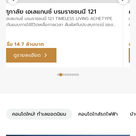
ศุภาลัย เอเลแกนซ์ บรมราชชนนี 121
ศุ
เอเลแกนซ์ บรมราชชนนี 121 TIMELESS LIVING ACHETYPE
เพรา
"ต้นแบบการใช้ชีวิตเหลือกาลเวลา สัมผัสกับประสบการณ์ ของ
ศรีวา
บ้านดีไซน์ใหม่ โมเดิร์นคลาสสิคสไตล์ ผสมผสานกับแนวคิดของ
แฝด
การใช้ชีวิตจริง
เริ่ม 14.7 ล้านบาท
เริ
ดูรายละเอียด
คอนโดใหม่! ทำเลยอดนิยม
คอนโดใกล้รถไฟฟ้า
บ้