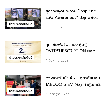
ได้ 39%
ศุภาลัยจุดประกาย “Inspiring
ESG Awareness” ปลุกพลัง
ผู้นำ สร้าง ESG DNA ขับเคลื่อน
ข่าวประชาสัมพันธ์
6 สิงหาคม 2569
องค์กรสู่ความยั่งยืน
ศุภาลัยฟอร์มแกร่ง หุ้นกู้
OVERSUBSCRIPTION ยอด
จองพุ่งกว่า 2 เท่า ปิดดีลด้วย
ข่าวประชาสัมพันธ์
4 สิงหาคม 2569
ต้นทุนทางการเงินต่ำสุดของ
ตลาดอสังหาฯ
ดวงเฮงรับบ้านใหม่! ศุภาลัยมอบ
JAECOO 5 EV ให้ลูกค้าผู้โชคดี
จากแคมเปญพิเศษ “UNLOCK
ข่าวประชาสัมพันธ์
31 กรกฎาคม 2569
YOUR LIFE ปลดล็อกชีวิตที่
เลือกได้”