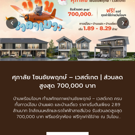
ส่วนลด
ศุภาลัย บุญนำพา | ลำปาง | เริ่มต้นชีว
อย่างเป็นมงคล
เกต ครบ
ให้วันเริ่มต้นชีวิตใหม่ของคุณเป็นเรื่องง่ายและเปี่ยมด
ยง 2.89
สิริมงคล ศุภาลัย “บุญนำพา” พร้อมดูแลทุกรายละเ
วันสำคัญ ตั้งแต่การเตรียมงาน ไปจนถึงของขวัญพิเศ
วันโอน
ส่งต่อความอบอุ่นและความหมายที่ดีให้กับการเริ่มต้นชีว
หลังใหม่ เฉพาะลูกบ้านโครงการศุภาลัย จังหวัดลำปาง
โครงการ