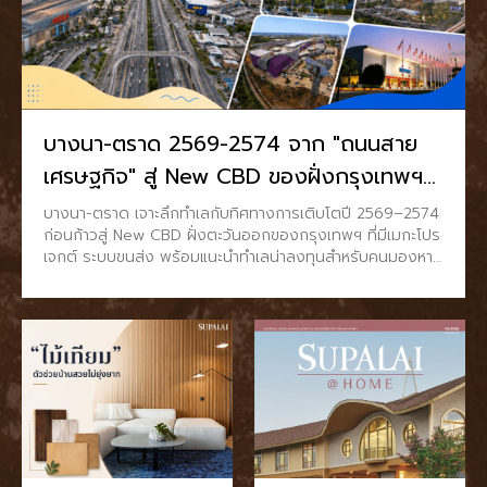
บางนา-ตราด 2569-2574 จาก "ถนนสาย
เศรษฐกิจ" สู่ New CBD ของฝั่งกรุงเทพฯ
ตะวันออก
บางนา-ตราด เจาะลึกทำเลกับทิศทางการเติบโตปี 2569–2574
ก่อนก้าวสู่ New CBD ฝั่งตะวันออกของกรุงเทพฯ ที่มีเมกะโปร
เจกต์ ระบบขนส่ง พร้อมแนะนำทำเลน่าลงทุนสำหรับคนมองหา
บ้าน และ บ้านเดี่ยวบางนา